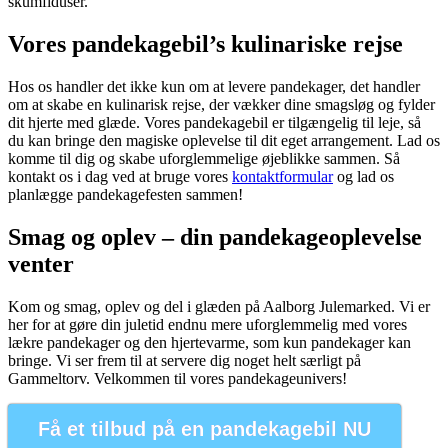
skumfiduser.
Vores pandekagebil’s kulinariske rejse
Hos os handler det ikke kun om at levere pandekager, det handler
om at skabe en kulinarisk rejse, der vækker dine smagsløg og fylder
dit hjerte med glæde. Vores pandekagebil er tilgængelig til leje, så
du kan bringe den magiske oplevelse til dit eget arrangement. Lad os
komme til dig og skabe uforglemmelige øjeblikke sammen. Så
kontakt os i dag ved at bruge vores
kontaktformular
og lad os
planlægge pandekagefesten sammen!
Smag og oplev – din pandekageoplevelse
venter
Kom og smag, oplev og del i glæden på Aalborg Julemarked. Vi er
her for at gøre din juletid endnu mere uforglemmelig med vores
lækre pandekager og den hjertevarme, som kun pandekager kan
bringe. Vi ser frem til at servere dig noget helt særligt på
Gammeltorv. Velkommen til vores pandekageunivers!
Få et tilbud på en pandekagebil NU