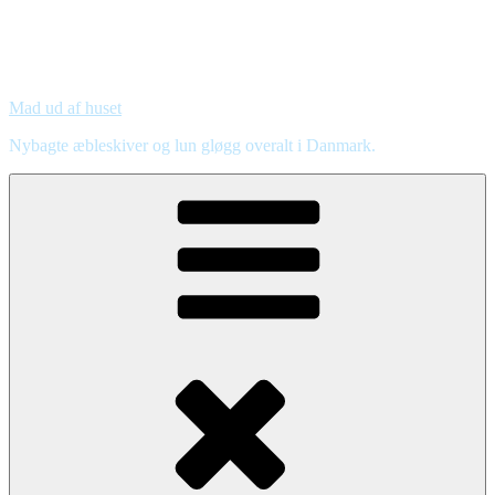
Mad ud af huset
Nybagte æbleskiver og lun gløgg overalt i Danmark.