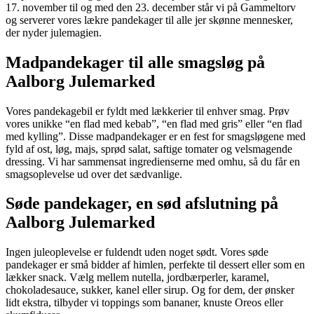
17. november til og med den 23. december står vi på Gammeltorv
og serverer vores lækre pandekager til alle jer skønne mennesker,
der nyder julemagien.
Madpandekager til alle smagsløg på
Aalborg Julemarked
Vores pandekagebil er fyldt med lækkerier til enhver smag. Prøv
vores unikke “en flad med kebab”, “en flad med gris” eller “en flad
med kylling”. Disse madpandekager er en fest for smagsløgene med
fyld af ost, løg, majs, sprød salat, saftige tomater og velsmagende
dressing. Vi har sammensat ingredienserne med omhu, så du får en
smagsoplevelse ud over det sædvanlige.
Søde pandekager, en sød afslutning på
Aalborg Julemarked
Ingen juleoplevelse er fuldendt uden noget sødt. Vores søde
pandekager er små bidder af himlen, perfekte til dessert eller som en
lækker snack. Vælg mellem nutella, jordbærperler, karamel,
chokoladesauce, sukker, kanel eller sirup. Og for dem, der ønsker
lidt ekstra, tilbyder vi toppings som bananer, knuste Oreos eller