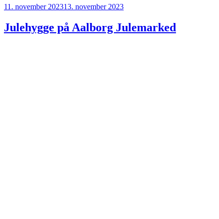
Udgivet
11. november 2023
13. november 2023
den
Julehygge på Aalborg Julemarked