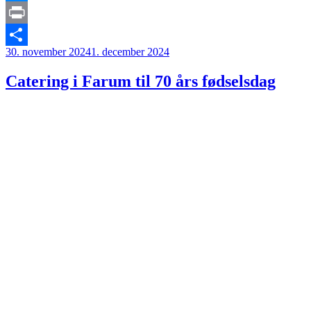
Messenger
Print
Udgivet
30. november 2024
1. december 2024
Share
den
Catering i Farum til 70 års fødselsdag