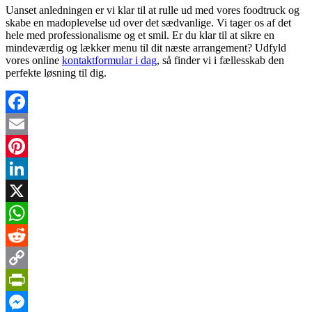
Uanset anledningen er vi klar til at rulle ud med vores foodtruck og
skabe en madoplevelse ud over det sædvanlige. Vi tager os af det
hele med professionalisme og et smil. Er du klar til at sikre en
mindeværdig og lækker menu til dit næste arrangement? Udfyld
vores online
kontaktformular i dag
, så finder vi i fællesskab den
perfekte løsning til dig.
Facebook
Email
Pinterest
LinkedIn
X
WhatsApp
Reddit
Copy
Link
PrintFriendly