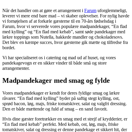
Når det handler om at gøre et arrangement i
Farum
uforglemmeligt,
leverer vi mere end bare mad – vi skaber oplevelser. For nylig havde
vi fornøjelsen af at forkæle gæsterne til en 70-års fødselsdag i
Farum, hvor vi serverede vores populære madpandekager, “En flad
med kylling” og “En flad med kebab”, samt søde pandekager med
lækre toppings som Nutella, hakkede mandler og chokoladesovs.
Det blev en kæmpe succes, hvor gæsterne gik mætte og tilfredse fra
bordet.
Vi har specialiseret os i catering og mad ud af huset, og vores
pandekagevogn er en sikker vinder til både små og store
arrangementer.
Madpandekager med smag og fylde
Vores madpandekager er kendt for deres fyldige smag og lækre
råvarer. “En flad med kylling” byder på saftig stegt kylling, ost,
sprød bacon, løg, majs, friske tomatskiver, salat og valgfri dressing.
Den er både mættende og fuld af smag – en sand favorit.
Hvis dine gæster foretrækker en smag med et strejf af krydderier, er
“En flad med kebab” perfekt. Med kebab, ost, løg, majs, friske
tomatskiver, salat og dressing er denne pandekage et sikkert hit, der