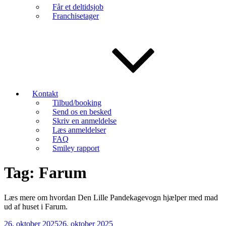
Får et deltidsjob
Franchisetager
Kontakt
Tilbud/booking
Send os en besked
Skriv en anmeldelse
Læs anmeldelser
FAQ
Smiley rapport
Tag:
Farum
Læs mere om hvordan Den Lille Pandekagevogn hjælper med mad
ud af huset i Farum.
Udgivet
26. oktober 2025
26. oktober 2025