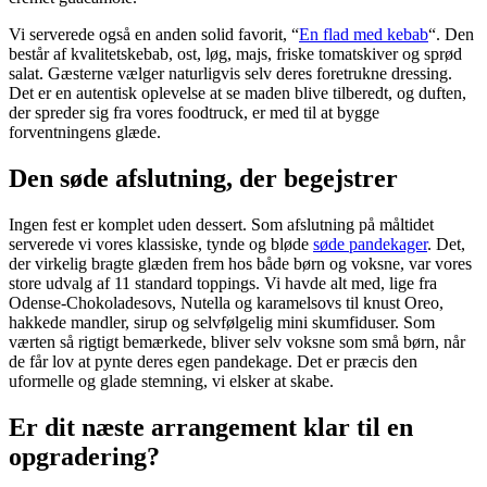
Vi serverede også en anden solid favorit, “
En flad med kebab
“. Den
består af kvalitetskebab, ost, løg, majs, friske tomatskiver og sprød
salat. Gæsterne vælger naturligvis selv deres foretrukne dressing.
Det er en autentisk oplevelse at se maden blive tilberedt, og duften,
der spreder sig fra vores foodtruck, er med til at bygge
forventningens glæde.
Den søde afslutning, der begejstrer
Ingen fest er komplet uden dessert. Som afslutning på måltidet
serverede vi vores klassiske, tynde og bløde
søde pandekager
. Det,
der virkelig bragte glæden frem hos både børn og voksne, var vores
store udvalg af 11 standard toppings. Vi havde alt med, lige fra
Odense-Chokoladesovs, Nutella og karamelsovs til knust Oreo,
hakkede mandler, sirup og selvfølgelig mini skumfiduser. Som
værten så rigtigt bemærkede, bliver selv voksne som små børn, når
de får lov at pynte deres egen pandekage. Det er præcis den
uformelle og glade stemning, vi elsker at skabe.
Er dit næste arrangement klar til en
opgradering?