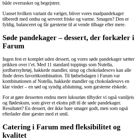
både overrasker og begejstrer.
Uanset hvilken variant du vælger, bliver vores madpandekager
tilberedt med omhu og serveret friske og varme. Smagen? Den er
fyldig, balanceret og får gæsterne til at vende tilbage efter mere.
Søde pandekager – dessert, der forkæler i
Farum
Ingen fest er komplet uden dessert, og vores søde pandekager sætter
prikken over i’et. Med 11 standard toppings som Nutella,
jordbærsyltetøj, hakkede mandler, sirup og chokoladesovs kan alle
finde deres favoritkombination. Til fødselsdagen i Farum var
kombinationen af Nutella, hakkede mandler og chokoladesovs en
klar vinder – en sød og syndig afslutning, som gæsterne elskede.
For at gøre desserten endnu mere luksuriøs tilbyder vi også vaniljeis
og flødeskum, som giver et ekstra pift til de søde pandekager.
Resultatet? En dessert, der ikke bare smager godt, men som også
efterlader dine gæster med et smil.
Catering i Farum med fleksibilitet og
kvalitet