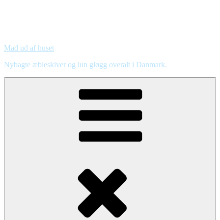
Mad ud af huset
Nybagte æbleskiver og lun gløgg overalt i Danmark.