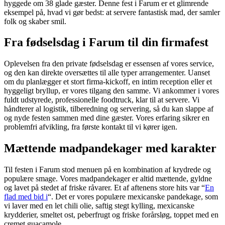
hyggede om 38 glade gæster. Denne fest i Farum er et glimrende
eksempel på, hvad vi gør bedst: at servere fantastisk mad, der samler
folk og skaber smil.
Fra fødselsdag i Farum til din firmafest
Oplevelsen fra den private fødselsdag er essensen af vores service,
og den kan direkte oversættes til alle typer arrangementer. Uanset
om du planlægger et stort firma-kickoff, en intim reception eller et
hyggeligt bryllup, er vores tilgang den samme. Vi ankommer i vores
fuldt udstyrede, professionelle foodtruck, klar til at servere. Vi
håndterer al logistik, tilberedning og servering, så du kan slappe af
og nyde festen sammen med dine gæster. Vores erfaring sikrer en
problemfri afvikling, fra første kontakt til vi kører igen.
Mættende madpandekager med karakter
Til festen i Farum stod menuen på en kombination af krydrede og
populære smage. Vores madpandekager er altid mættende, gyldne
og lavet på stedet af friske råvarer. Et af aftenens store hits var “
En
flad med bid i
“. Det er vores populære mexicanske pandekage, som
vi laver med en let chili olie, saftig stegt kylling, mexicanske
krydderier, smeltet ost, peberfrugt og friske forårsløg, toppet med en
cremet guacamole.