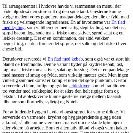
Til arrangementet i Hvidovre havde vi sammensat en menu, der
både tilgodeså den store sult og den søde tand. Gæsterne kunne
vælge mellem vores populære madpandekager, der alle er fyldt med
friske og velsmagende ingredienser. En af favoritterne var
En flad
med kylling
, som vi tilbereder med saftig stegt kylling, smeltet ost,
sprød bacon, løg, søde majs, friske tomatskiver, sprød salat og en
lækker dressing. Det er en kombination, der altid vækker
begejstring, da den forener det sprøde, det salte og det friske i hver
eneste bid.
Derudover serverede vi
En flad med kebab
, som også var et stort hit
blandt de fremmødte. Denne variant byder på krydret kebab, ost,
løg, majs, friske tomatskiver, salat og dressing. Det er en pandekage
med masser af smag og fylde, som virkelig mætter godt. Men ingen
vinterlig sammenkomst er komplet uden det søde punktum. Derfor
serverede vi lune, luftige og gyldne
æbleskiver
, som vi traditionen
tro vender med strikkepind for at sikre den helt rigtige form og
tekstur. Til æbleskiverne kunne gæsterne vælge mellem klassisk
tilbehør som flormelis, syltetøj og Nutella.
For at fuldende hyggen havde vi også sørget for varme drikke. Vi
serverede en varmende, krydret og hyggespredende gløgg uden
alkohol, så alle kunne være med, uanset om de skulle køre hjem
eller videre på arbejde. Som et alternativ tilbød vi også varm kakao