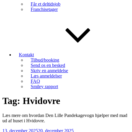
Får et deltidsjob
Franchisetager
Kontakt
Tilbud/booking
Send os en besked
Skriv en anmeldelse
Læs anmeldelser
FAQ
Smiley rapport
Tag:
Hvidovre
Læs mere om hvordan Den Lille Pandekagevogn hjælper med mad
ud af huset i Hvidovre.
Udgivet
13. december 2025
20. december 2025