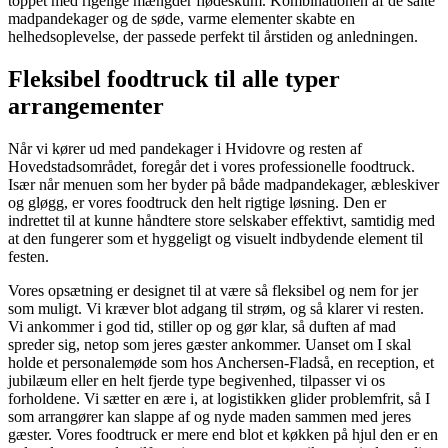
toppet med rigelige mængder flødeskum. Kombinationen af de salte
madpandekager og de søde, varme elementer skabte en
helhedsoplevelse, der passede perfekt til årstiden og anledningen.
Fleksibel foodtruck til alle typer
arrangementer
Når vi kører ud med pandekager i Hvidovre og resten af
Hovedstadsområdet, foregår det i vores professionelle foodtruck.
Især når menuen som her byder på både madpandekager, æbleskiver
og gløgg, er vores foodtruck den helt rigtige løsning. Den er
indrettet til at kunne håndtere store selskaber effektivt, samtidig med
at den fungerer som et hyggeligt og visuelt indbydende element til
festen.
Vores opsætning er designet til at være så fleksibel og nem for jer
som muligt. Vi kræver blot adgang til strøm, og så klarer vi resten.
Vi ankommer i god tid, stiller op og gør klar, så duften af mad
spreder sig, netop som jeres gæster ankommer. Uanset om I skal
holde et personalemøde som hos Anchersen-Fladså, en reception, et
jubilæum eller en helt fjerde type begivenhed, tilpasser vi os
forholdene. Vi sætter en ære i, at logistikken glider problemfrit, så I
som arrangører kan slappe af og nyde maden sammen med jeres
gæster. Vores foodtruck er mere end blot et køkken på hjul den er en