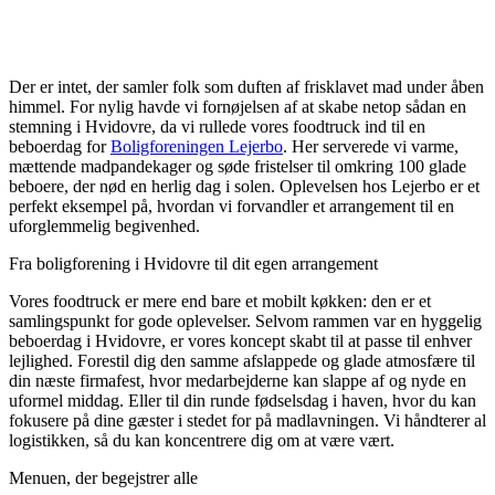
Der er intet, der samler folk som duften af frisklavet mad under åben
himmel. For nylig havde vi fornøjelsen af at skabe netop sådan en
stemning i Hvidovre, da vi rullede vores foodtruck ind til en
beboerdag for
Boligforeningen Lejerbo
. Her serverede vi varme,
mættende madpandekager og søde fristelser til omkring 100 glade
beboere, der nød en herlig dag i solen. Oplevelsen hos Lejerbo er et
perfekt eksempel på, hvordan vi forvandler et arrangement til en
uforglemmelig begivenhed.
Fra boligforening i Hvidovre til dit egen arrangement
Vores foodtruck er mere end bare et mobilt køkken: den er et
samlingspunkt for gode oplevelser. Selvom rammen var en hyggelig
beboerdag i Hvidovre, er vores koncept skabt til at passe til enhver
lejlighed. Forestil dig den samme afslappede og glade atmosfære til
din næste firmafest, hvor medarbejderne kan slappe af og nyde en
uformel middag. Eller til din runde fødselsdag i haven, hvor du kan
fokusere på dine gæster i stedet for på madlavningen. Vi håndterer al
logistikken, så du kan koncentrere dig om at være vært.
Menuen, der begejstrer alle