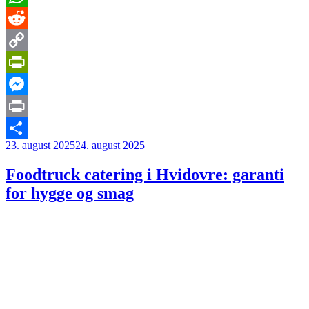
WhatsApp
Reddit
Copy
Link
PrintFriendly
Messenger
Print
Udgivet
23. august 2025
24. august 2025
Share
den
Foodtruck catering i Hvidovre: garanti
for hygge og smag