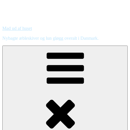
Mad ud af huset
Nybagte æbleskiver og lun gløgg overalt i Danmark.