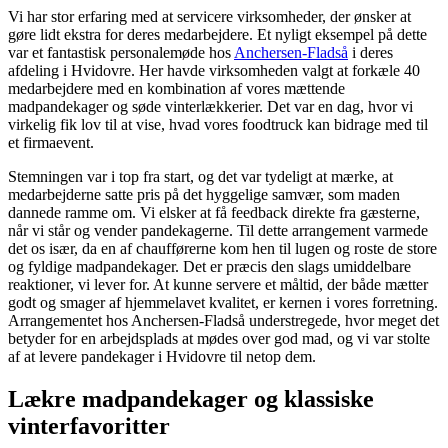
Vi har stor erfaring med at servicere virksomheder, der ønsker at
gøre lidt ekstra for deres medarbejdere. Et nyligt eksempel på dette
var et fantastisk personalemøde hos
Anchersen-Fladså
i deres
afdeling i Hvidovre. Her havde virksomheden valgt at forkæle 40
medarbejdere med en kombination af vores mættende
madpandekager og søde vinterlækkerier. Det var en dag, hvor vi
virkelig fik lov til at vise, hvad vores foodtruck kan bidrage med til
et firmaevent.
Stemningen var i top fra start, og det var tydeligt at mærke, at
medarbejderne satte pris på det hyggelige samvær, som maden
dannede ramme om. Vi elsker at få feedback direkte fra gæsterne,
når vi står og vender pandekagerne. Til dette arrangement varmede
det os især, da en af chaufførerne kom hen til lugen og roste de store
og fyldige madpandekager. Det er præcis den slags umiddelbare
reaktioner, vi lever for. At kunne servere et måltid, der både mætter
godt og smager af hjemmelavet kvalitet, er kernen i vores forretning.
Arrangementet hos Anchersen-Fladså understregede, hvor meget det
betyder for en arbejdsplads at mødes over god mad, og vi var stolte
af at levere pandekager i Hvidovre til netop dem.
Lækre madpandekager og klassiske
vinterfavoritter