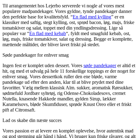
Til arrangementet hos Lejerbo serverede vi nogle af vores mest
populære madpandekager. Vores gyldne, tynde pandekager danner
den perfekte base for kvalitetsfyld. “
En flad med kylling
” er en
klassiker med saftig, stegt kylling, ost, sprød bacon, løg, majs, friske
tomatskiver og salat, toppet med din yndlingsdressing. Lige så
populær var “
En flad med kebab
“, fyldt med smagfuld kebab, ost,
løg, majs, friske tomatskiver, salat og dressing. Begge er komplette,
mættende måltider, der bliver lavet friskt på stedet.
Søde pandekager for enhver smag
Ingen fest er komplet uden dessert. Vores
søde pandekager
er altid et
hit, og med et udvalg på hele 11 forskellige toppings er der noget for
enhver smag. Vores dessertkok ruller den ene bløde, varme
pandekage ud efter den anden, klar til at blive prydet med dine
favoritter. Vælg mellem klassisk Alm. sukker, aromatisk Rørsukker,
sødmefuld Jordbær syltetøj, rig Odense-Chokoladesovs, cremet
Nutella, knasende Hakkede mandler, gylden Sirup, lækker
Karamelsovs, bløde Skumfiduser, sprøde Knust Oreo eller et friskt
pift af Citronsaft.
Lad os skabe din næste succes
Vores passion er at levere en komplet oplevelse, hvor autentisk mad
og god stemning går hånd i hånd. Vi bruger kun friske råvarer, og alt