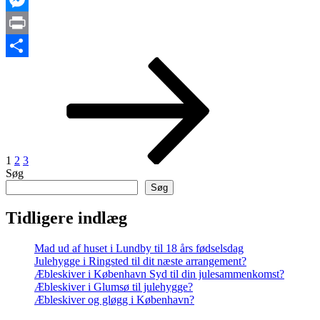
Messenger
Print
Indlægsinddeling
Side
Side
Side
Næste
Share
side
1
2
3
Søg
Søg
Tidligere indlæg
Mad ud af huset i Lundby til 18 års fødselsdag
Julehygge i Ringsted til dit næste arrangement?
Æbleskiver i København Syd til din julesammenkomst?
Æbleskiver i Glumsø til julehygge?
Æbleskiver og gløgg i København?