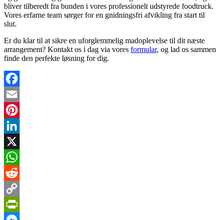
bliver tilberedt fra bunden i vores professionelt udstyrede foodtruck.
Vores erfarne team sørger for en gnidningsfri afvikling fra start til
slut.
Er du klar til at sikre en uforglemmelig madoplevelse til dit næste
arrangement? Kontakt os i dag via vores
formular
, og lad os sammen
finde den perfekte løsning for dig.
Facebook
Email
Pinterest
LinkedIn
X
WhatsApp
Reddit
Copy
Link
PrintFriendly