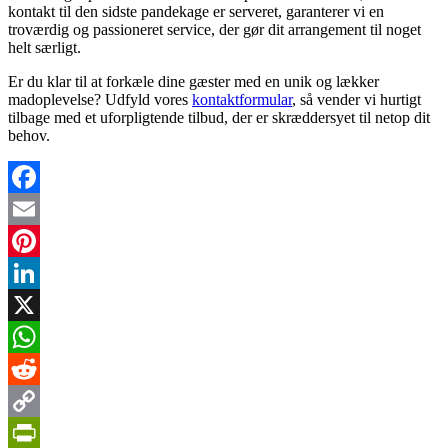
kontakt til den sidste pandekage er serveret, garanterer vi en
troværdig og passioneret service, der gør dit arrangement til noget
helt særligt.
Er du klar til at forkæle dine gæster med en unik og lækker
madoplevelse? Udfyld vores
kontaktformular
, så vender vi hurtigt
tilbage med et uforpligtende tilbud, der er skræddersyet til netop dit
behov.
Facebook
Email
Pinterest
LinkedIn
X
WhatsApp
Reddit
Copy