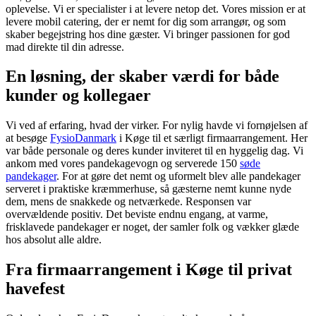
oplevelse. Vi er specialister i at levere netop det. Vores mission er at
levere mobil catering, der er nemt for dig som arrangør, og som
skaber begejstring hos dine gæster. Vi bringer passionen for god
mad direkte til din adresse.
En løsning, der skaber værdi for både
kunder og kollegaer
Vi ved af erfaring, hvad der virker. For nylig havde vi fornøjelsen af
at besøge
FysioDanmark
i Køge til et særligt firmaarrangement. Her
var både personale og deres kunder inviteret til en hyggelig dag. Vi
ankom med vores pandekagevogn og serverede 150
søde
pandekager
. For at gøre det nemt og uformelt blev alle pandekager
serveret i praktiske kræmmerhuse, så gæsterne nemt kunne nyde
dem, mens de snakkede og netværkede. Responsen var
overvældende positiv. Det beviste endnu engang, at varme,
frisklavede pandekager er noget, der samler folk og vækker glæde
hos absolut alle aldre.
Fra firmaarrangement i Køge til privat
havefest