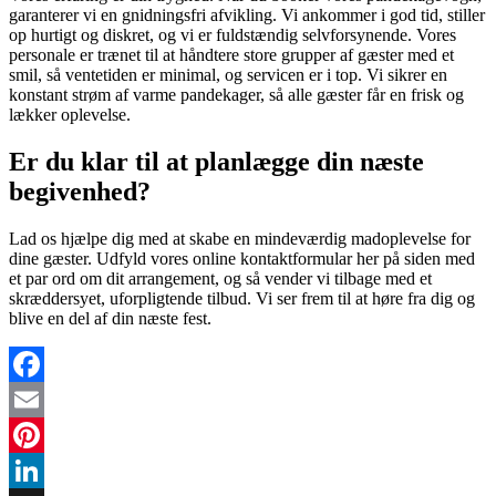
garanterer vi en gnidningsfri afvikling. Vi ankommer i god tid, stiller
op hurtigt og diskret, og vi er fuldstændig selvforsynende. Vores
personale er trænet til at håndtere store grupper af gæster med et
smil, så ventetiden er minimal, og servicen er i top. Vi sikrer en
konstant strøm af varme pandekager, så alle gæster får en frisk og
lækker oplevelse.
Er du klar til at planlægge din næste
begivenhed?
Lad os hjælpe dig med at skabe en mindeværdig madoplevelse for
dine gæster. Udfyld vores online kontaktformular her på siden med
et par ord om dit arrangement, og så vender vi tilbage med et
skræddersyet, uforpligtende tilbud. Vi ser frem til at høre fra dig og
blive en del af din næste fest.
Facebook
Email
Pinterest