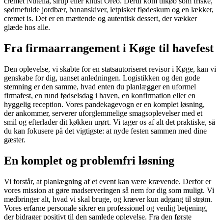
cremet Nutella, sirup eller knust Oreo. Dertil kom tilkøb som friske,
sødmefulde jordbær, bananskiver, letpisket flødeskum og en lækker,
cremet is. Det er en mættende og autentisk dessert, der vækker
glæde hos alle.
Fra firmaarrangement i Køge til havefest
Den oplevelse, vi skabte for en statsautoriseret revisor i Køge, kan vi
genskabe for dig, uanset anledningen. Logistikken og den gode
stemning er den samme, hvad enten du planlægger en uformel
firmafest, en rund fødselsdag i haven, en konfirmation eller en
hyggelig reception. Vores pandekagevogn er en komplet løsning,
der ankommer, serverer uforglemmelige smagsoplevelser med et
smil og efterlader dit køkken urørt. Vi tager os af alt det praktiske, så
du kan fokusere på det vigtigste: at nyde festen sammen med dine
gæster.
En komplet og problemfri løsning
Vi forstår, at planlægning af et event kan være krævende. Derfor er
vores mission at gøre madserveringen så nem for dig som muligt. Vi
medbringer alt, hvad vi skal bruge, og kræver kun adgang til strøm.
Vores erfarne personale sikrer en professionel og venlig betjening,
der bidrager positivt til den samlede oplevelse. Fra den første