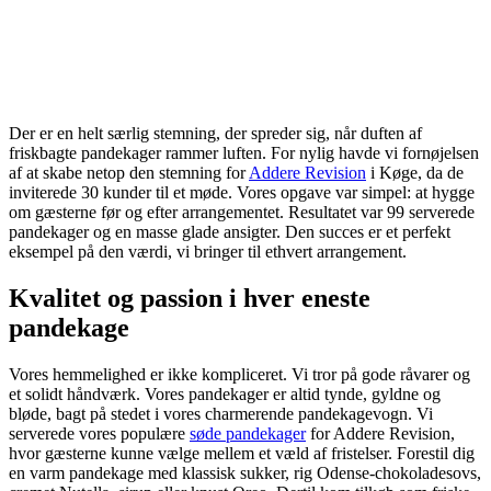
Der er en helt særlig stemning, der spreder sig, når duften af
friskbagte pandekager rammer luften. For nylig havde vi fornøjelsen
af at skabe netop den stemning for
Addere Revision
i Køge, da de
inviterede 30 kunder til et møde. Vores opgave var simpel: at hygge
om gæsterne før og efter arrangementet. Resultatet var 99 serverede
pandekager og en masse glade ansigter. Den succes er et perfekt
eksempel på den værdi, vi bringer til ethvert arrangement.
Kvalitet og passion i hver eneste
pandekage
Vores hemmelighed er ikke kompliceret. Vi tror på gode råvarer og
et solidt håndværk. Vores pandekager er altid tynde, gyldne og
bløde, bagt på stedet i vores charmerende pandekagevogn. Vi
serverede vores populære
søde pandekager
for Addere Revision,
hvor gæsterne kunne vælge mellem et væld af fristelser. Forestil dig
en varm pandekage med klassisk sukker, rig Odense-chokoladesovs,