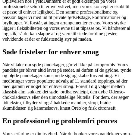
Oplevelsen hos FysioDanmark er et godt eksempel på vores
professionelle setup til erhvervslivet, men vores koncept er skabt til
at passe til enhver lejlighed. Den samme professionalisme og
passion tager vi med ud til private fødselsdage, konfirmationer og
bryllupper. Vi forstår, at ingen arrangementer er ens. Vores styrke
ligger i fleksibiliteten og vores evne til at tilpasse os. Vi håndterer al
logistik, så du kan slappe af og være til stede for dine gæster,
velvidende at der er fuldstændig styr på maden.
Søde fristelser for enhver smag
Når vi taler om søde pandekager, går vi ikke på kompromis. Vores
pandekager bliver altid lavet på stedet, så duften af de gyldne, tynde
og bløde pandekager kan sprede sig og skabe forventning. Vi
medbringer vores populære udvalg af 11 standard toppings, så der
med garanti er noget for enhver smag. Forestil dig valget mellem
klassisk alm. sukker, det søde jordbærsyltetøj, den dybe Odense-
chokoladesovs eller den uimodståelige Nutella. For dem, der søger
lidt ekstra, tilbyder vi også hakkede mandler, sirup, bløde
skumfiduser, rig karamelsovs, knust Oreo og frisk citronsaft.
En professionel og problemfri proces
Vores erfaring er din tryghed. Når du booker vores pandekagevogn,