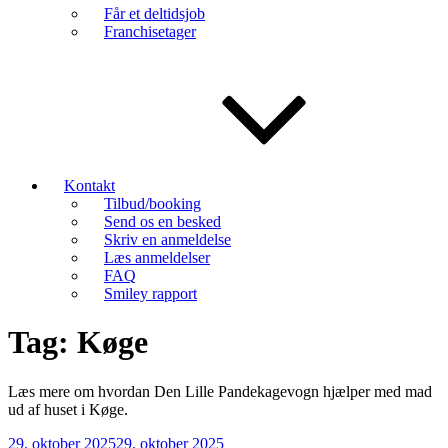
Får et deltidsjob
Franchisetager
Kontakt
Tilbud/booking
Send os en besked
Skriv en anmeldelse
Læs anmeldelser
FAQ
Smiley rapport
Tag:
Køge
Læs mere om hvordan Den Lille Pandekagevogn hjælper med mad
ud af huset i Køge.
Udgivet
29. oktober 2025
29. oktober 2025