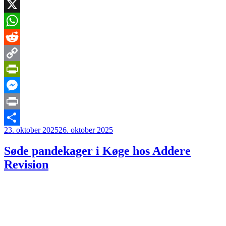
LinkedIn
X
WhatsApp
Reddit
Copy
Link
PrintFriendly
Messenger
Print
Udgivet
23. oktober 2025
26. oktober 2025
Share
den
Søde pandekager i Køge hos Addere
Revision