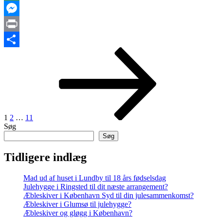
Link
PrintFriendly
Messenger
Print
Indlægsinddeling
Side
Side
Side
Næste
Share
side
1
2
…
11
Søg
Søg
Tidligere indlæg
Mad ud af huset i Lundby til 18 års fødselsdag
Julehygge i Ringsted til dit næste arrangement?
Æbleskiver i København Syd til din julesammenkomst?
Æbleskiver i Glumsø til julehygge?
Æbleskiver og gløgg i København?