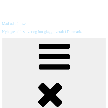
Mad ud af huset
Nybagte æbleskiver og lun gløgg overalt i Danmark.