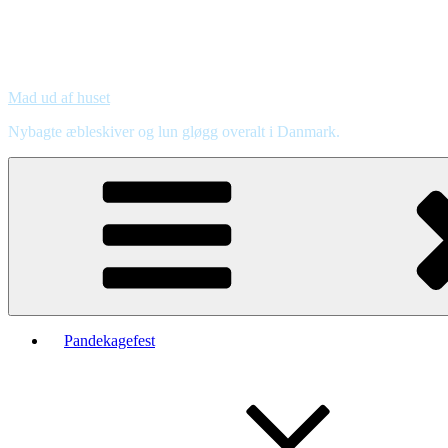
Mad ud af huset
Nybagte æbleskiver og lun gløgg overalt i Danmark.
Pandekagefest