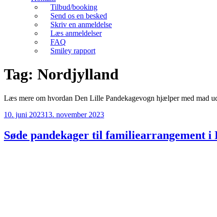
Tilbud/booking
Send os en besked
Skriv en anmeldelse
Læs anmeldelser
FAQ
Smiley rapport
Tag:
Nordjylland
Læs mere om hvordan Den Lille Pandekagevogn hjælper med mad ud a
Udgivet
10. juni 2023
13. november 2023
den
Søde pandekager til familiearrangement i