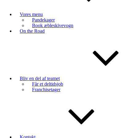
Vores menu
Pandekager
Book æbleskivevogn
On the Road
Bliv en del af teamet
Får et deltidsjob
Franchisetager
Kontakt