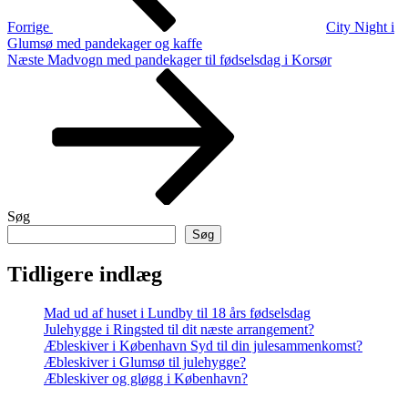
Forrige
City Night i
Glumsø med pandekager og kaffe
Næste
Næste
Madvogn med pandekager til fødselsdag i Korsør
indlæg
Søg
Søg
Tidligere indlæg
Mad ud af huset i Lundby til 18 års fødselsdag
Julehygge i Ringsted til dit næste arrangement?
Æbleskiver i København Syd til din julesammenkomst?
Æbleskiver i Glumsø til julehygge?
Æbleskiver og gløgg i København?