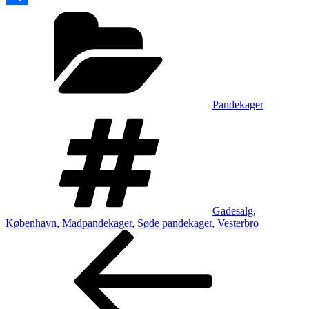
Kategorier
Share
Pandekager
Tags
Gadesalg
,
København
,
Madpandekager
,
Søde pandekager
,
Vesterbro
Indlægsnavigation
Forrige
indlæg