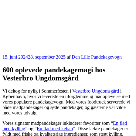
Udgivet
15. juni 2024
28. september 2025
af
Den Lille Pandekagevogn
den
600 oplevede pandekagemagi hos
Vesterbro Ungdomsgård
Vi deltog for nylig i Sommerfesten i
Vesterbro Ungdomsgård
i
København, hvor vi leverede en uforglemmelig madoplevelse med
vores populære pandekagevogn. Med vores foodtruck serverede vi
både madpandekager og søde pandekager, og gæsterne var vilde
med vores udvalg.
Vores signatur madpandekager inkluderer favoritter som “
En flad
med kylling
” og “
En flad med kebab
“. Disse lækre pandekager er
fyldt med friske og kvalitetsrige ingredienser, som stegt kylling,