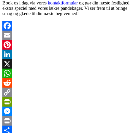
Book os i dag via vores
kontaktformular
og gør din næste festlighed
ekstra speciel med vores lækre pandekager. Vi ser frem til at bringe
smag og glæde til din næste begivenhed!
Facebook
Email
Pinterest
LinkedIn
X
WhatsApp
Reddit
Copy
Link
PrintFriendly
Messenger
Print