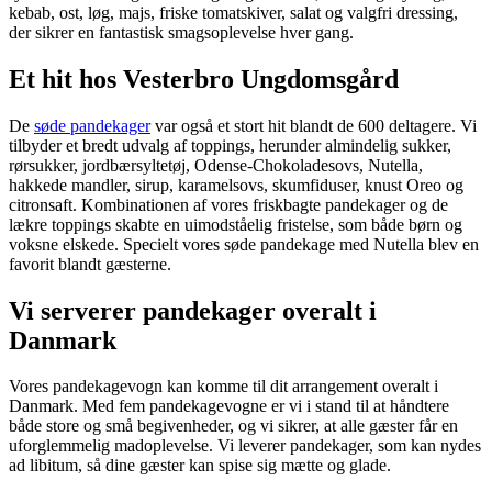
kebab, ost, løg, majs, friske tomatskiver, salat og valgfri dressing,
der sikrer en fantastisk smagsoplevelse hver gang.
Et hit hos Vesterbro Ungdomsgård
De
søde pandekager
var også et stort hit blandt de 600 deltagere. Vi
tilbyder et bredt udvalg af toppings, herunder almindelig sukker,
rørsukker, jordbærsyltetøj, Odense-Chokoladesovs, Nutella,
hakkede mandler, sirup, karamelsovs, skumfiduser, knust Oreo og
citronsaft. Kombinationen af vores friskbagte pandekager og de
lækre toppings skabte en uimodståelig fristelse, som både børn og
voksne elskede. Specielt vores søde pandekage med Nutella blev en
favorit blandt gæsterne.
Vi serverer pandekager overalt i
Danmark
Vores pandekagevogn kan komme til dit arrangement overalt i
Danmark. Med fem pandekagevogne er vi i stand til at håndtere
både store og små begivenheder, og vi sikrer, at alle gæster får en
uforglemmelig madoplevelse. Vi leverer pandekager, som kan nydes
ad libitum, så dine gæster kan spise sig mætte og glade.