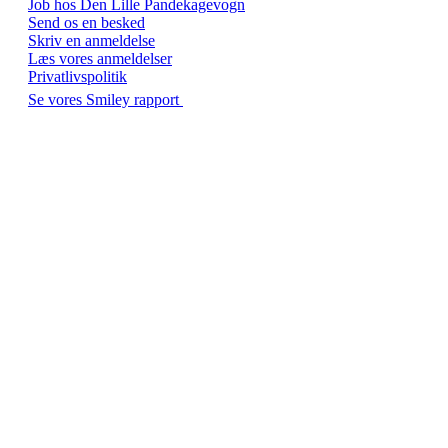
Job hos Den Lille Pandekagevogn
Send os en besked
Skriv en anmeldelse
Læs vores anmeldelser
Privatlivspolitik
Se vores Smiley rapport