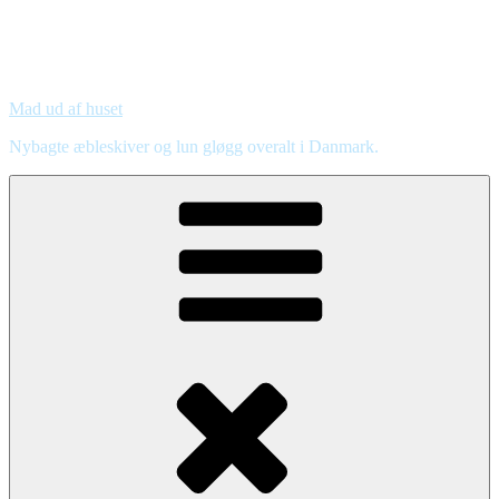
Mad ud af huset
Nybagte æbleskiver og lun gløgg overalt i Danmark.