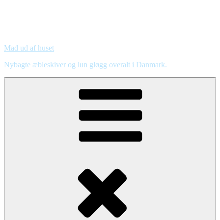
Mad ud af huset
Nybagte æbleskiver og lun gløgg overalt i Danmark.