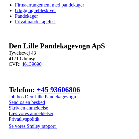
Firmaarrangement med pandekager
Gløgg og æbleskiver
Pandekager
Privat pandekagefest
Den Lille Pandekagevogn ApS
Tyvelsevej 43
4171 Glumsø
CVR:
46139690
Telefon:
+45 93606806
Job hos Den Lille Pandekagevogn
Send os en besked
Skriv en anmeldelse
Læs vores anmeldelser
Privatlivspolitik
Se vores Smiley rapport