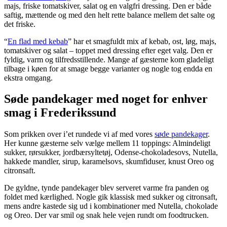
majs, friske tomatskiver, salat og en valgfri dressing. Den er både
saftig, mættende og med den helt rette balance mellem det salte og
det friske.
“
En flad med kebab
” har et smagfuldt mix af kebab, ost, løg, majs,
tomatskiver og salat – toppet med dressing efter eget valg. Den er
fyldig, varm og tilfredsstillende. Mange af gæsterne kom gladeligt
tilbage i køen for at smage begge varianter og nogle tog endda en
ekstra omgang.
Søde pandekager med noget for enhver
smag i Frederikssund
Som prikken over i’et rundede vi af med vores
søde pandekager
.
Her kunne gæsterne selv vælge mellem 11 toppings: Almindeligt
sukker, rørsukker, jordbærsyltetøj, Odense-chokoladesovs, Nutella,
hakkede mandler, sirup, karamelsovs, skumfiduser, knust Oreo og
citronsaft.
De gyldne, tynde pandekager blev serveret varme fra panden og
foldet med kærlighed. Nogle gik klassisk med sukker og citronsaft,
mens andre kastede sig ud i kombinationer med Nutella, chokolade
og Oreo. Der var smil og snak hele vejen rundt om foodtrucken.