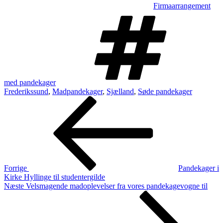
Firmaarrangement
Tags
med pandekager
Frederikssund
,
Madpandekager
,
Sjælland
,
Søde pandekager
Indlægsnavigation
Forrige
indlæg
Forrige
Pandekager i
Kirke Hyllinge til studentergilde
Næste
Næste
Velsmagende madoplevelser fra vores pandekagevogne til
indlæg