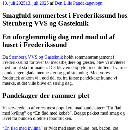
Udgivet
13. juli 2025
13. juli 2025
af
Den Lille Pandekagevogn
den
Smagfuld sommerfest i Frederikssund hos
Sternberg VVS og Gasteknik
En uforglemmelig dag med mad ud af
huset i Frederikssund
Da
Sternberg VVS og Gasteknik
holdt sommerarrangement i
Frederikssund for over 60 medarbejdere og gæster, blev vi inviteret
med for at stå for maden. Det blev en dag fyldt med duften af varme
pandekager, glade mennesker og god stemning. Med vores
foodtruck ankom vi i god tid, og fra første pandekage kunne vi
mærke, at det ville blive en særlig dag.
Pandekager der rammer plet
Vi serverede to af vores mest populære madpandekager: “En flad
med kylling” og “En flad med kebab”. Begge pakket med smag og
lavet fra bunden direkte i foodtrucken.
“
En flad med kylling
” er fyldt med stegt kylling, ost, bacon, løg,