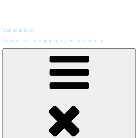
Mad ud af huset
Nybagte æbleskiver og lun gløgg overalt i Danmark.