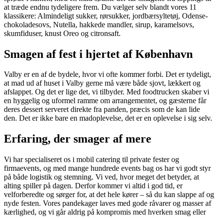
at træde endnu tydeligere frem. Du vælger selv blandt vores 11
klassikere: Almindeligt sukker, rørsukker, jordbærsyltetøj, Odense-
chokoladesovs, Nutella, hakkede mandler, sirup, karamelsovs,
skumfiduser, knust Oreo og citronsaft.
Smagen af fest i hjertet af København
Valby er en af de bydele, hvor vi ofte kommer forbi. Det er tydeligt,
at mad ud af huset i Valby gerne må være både sjovt, lækkert og
afslappet. Og det er lige det, vi tilbyder. Med foodtrucken skaber vi
en hyggelig og uformel ramme om arrangementet, og gæsterne får
deres dessert serveret direkte fra panden, præcis som de kan lide
den. Det er ikke bare en madoplevelse, det er en oplevelse i sig selv.
Erfaring, der smager af mere
Vi har specialiseret os i mobil catering til private fester og
firmaevents, og med mange hundrede events bag os har vi godt styr
på både logistik og stemning. Vi ved, hvor meget det betyder, at
alting spiller på dagen. Derfor kommer vi altid i god tid, er
velforberedte og sørger for, at det hele kører – så du kan slappe af og
nyde festen. Vores pandekager laves med gode råvarer og masser af
kærlighed, og vi går aldrig på kompromis med hverken smag eller