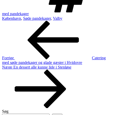
med pandekager
København
,
Søde pandekager
,
Valby
Indlægsnavigation
Forrige
indlæg
Forrige
Catering
med søde pandekager og glade gæster i Hvidovre
Næste
Næste
En dessert alle kunne lide i Stenløse
indlæg
Søg