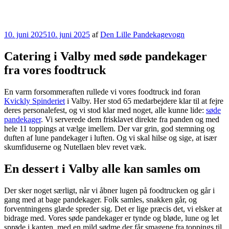
Udgivet
10. juni 2025
10. juni 2025
af
Den Lille Pandekagevogn
den
Catering i Valby med søde pandekager
fra vores foodtruck
En varm forsommeraften rullede vi vores foodtruck ind foran
Kvickly Spinderiet
i Valby. Her stod 65 medarbejdere klar til at fejre
deres personalefest, og vi stod klar med noget, alle kunne lide:
søde
pandekager
. Vi serverede dem frisklavet direkte fra panden og med
hele 11 toppings at vælge imellem. Der var grin, god stemning og
duften af lune pandekager i luften. Og vi skal hilse og sige, at især
skumfiduserne og Nutellaen blev revet væk.
En dessert i Valby alle kan samles om
Der sker noget særligt, når vi åbner lugen på foodtrucken og går i
gang med at bage pandekager. Folk samles, snakken går, og
forventningens glæde spreder sig. Det er lige præcis det, vi elsker at
bidrage med. Vores søde pandekager er tynde og bløde, lune og let
sprøde i kanten, med en mild sødme der får smagene fra toppings til