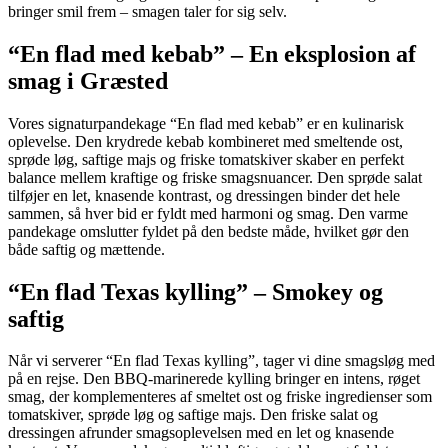
bringer smil frem – smagen taler for sig selv.
“En flad med kebab” – En eksplosion af
smag i Græsted
Vores signaturpandekage “En flad med kebab” er en kulinarisk
oplevelse. Den krydrede kebab kombineret med smeltende ost,
sprøde løg, saftige majs og friske tomatskiver skaber en perfekt
balance mellem kraftige og friske smagsnuancer. Den sprøde salat
tilføjer en let, knasende kontrast, og dressingen binder det hele
sammen, så hver bid er fyldt med harmoni og smag. Den varme
pandekage omslutter fyldet på den bedste måde, hvilket gør den
både saftig og mættende.
“En flad Texas kylling” – Smokey og
saftig
Når vi serverer “En flad Texas kylling”, tager vi dine smagsløg med
på en rejse. Den BBQ-marinerede kylling bringer en intens, røget
smag, der komplementeres af smeltet ost og friske ingredienser som
tomatskiver, sprøde løg og saftige majs. Den friske salat og
dressingen afrunder smagsoplevelsen med en let og knasende