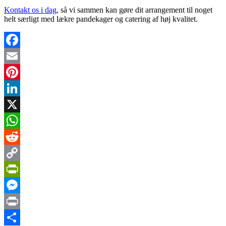
Kontakt os i dag
, så vi sammen kan gøre dit arrangement til noget
helt særligt med lækre pandekager og catering af høj kvalitet.
Facebook
Email
Pinterest
LinkedIn
X
WhatsApp
Reddit
Copy
Link
PrintFriendly
Messenger
Print