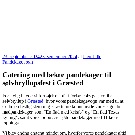
Udgivet
23. september 2024
23. september 2024
af
Den Lille
den
Pandekagevogn
Catering med lækre pandekager til
sølvbryllupsfest i Græsted
For nylig havde vi fornøjelsen af at forkæle 46 gæster til et
sølvbryllup i
Græsted
, hvor vores pandekagevogn var med til at
skabe en festlig stemning. Gæsterne kunne nyde vores signatur
madpandekager, som “En flad med kebab” og “En flad Texas
kylling”, samt vores populære søde pandekager med 11 lækre
toppings.
Vi blev endnu engang mindet om, hvorfor vores pandekager altid