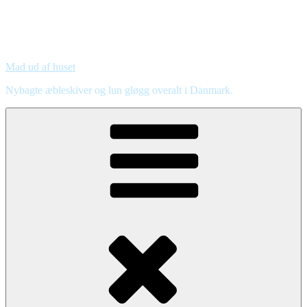
Mad ud af huset
Nybagte æbleskiver og lun gløgg overalt i Danmark.