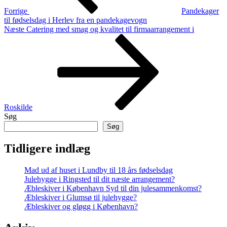
Forrige
Pandekager
til fødselsdag i Herlev fra en pandekagevogn
Næste
Næste
Catering med smag og kvalitet til firmaarrangement i
indlæg
Roskilde
Søg
Søg
Tidligere indlæg
Mad ud af huset i Lundby til 18 års fødselsdag
Julehygge i Ringsted til dit næste arrangement?
Æbleskiver i København Syd til din julesammenkomst?
Æbleskiver i Glumsø til julehygge?
Æbleskiver og gløgg i København?