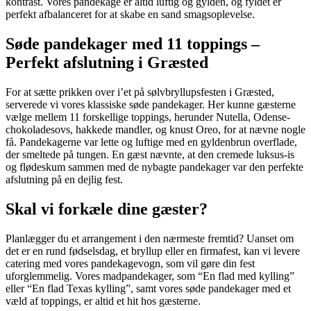
kontrast. Vores pandekage er altid luftig og gylden, og fyldet er
perfekt afbalanceret for at skabe en sand smagsoplevelse.
Søde pandekager med 11 toppings –
Perfekt afslutning i Græsted
For at sætte prikken over i’et på sølvbryllupsfesten i Græsted,
serverede vi vores klassiske søde pandekager. Her kunne gæsterne
vælge mellem 11 forskellige toppings, herunder Nutella, Odense-
chokoladesovs, hakkede mandler, og knust Oreo, for at nævne nogle
få. Pandekagerne var lette og luftige med en gyldenbrun overflade,
der smeltede på tungen. En gæst nævnte, at den cremede luksus-is
og flødeskum sammen med de nybagte pandekager var den perfekte
afslutning på en dejlig fest.
Skal vi forkæle dine gæster?
Planlægger du et arrangement i den nærmeste fremtid? Uanset om
det er en rund fødselsdag, et bryllup eller en firmafest, kan vi levere
catering med vores pandekagevogn, som vil gøre din fest
uforglemmelig. Vores madpandekager, som “En flad med kylling”
eller “En flad Texas kylling”, samt vores søde pandekager med et
væld af toppings, er altid et hit hos gæsterne.