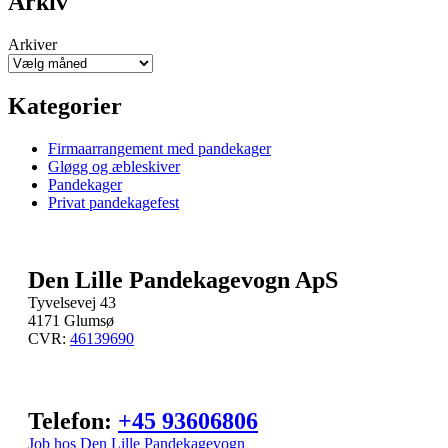
Arkiv
Arkiver
Kategorier
Firmaarrangement med pandekager
Gløgg og æbleskiver
Pandekager
Privat pandekagefest
Den Lille Pandekagevogn ApS
Tyvelsevej 43
4171 Glumsø
CVR:
46139690
Telefon:
+45 93606806
Job hos Den Lille Pandekagevogn