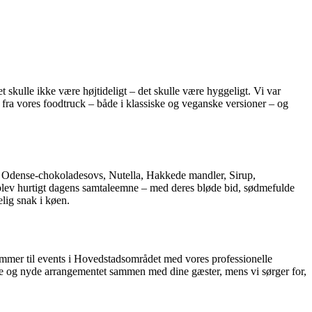
skulle ikke være højtideligt – det skulle være hyggeligt. Vi var
 fra vores foodtruck – både i klassiske og veganske versioner – og
j, Odense-chokoladesovs, Nutella, Hakkede mandler, Sirup,
lev hurtigt dagens samtaleemne – med deres bløde bid, sødmefulde
elig snak i køen.
kommer til events i Hovedstadsområdet med vores professionelle
lbage og nyde arrangementet sammen med dine gæster, mens vi sørger for,