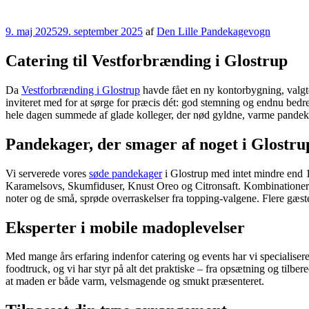
Udgivet
9. maj 2025
29. september 2025
af
Den Lille Pandekagevogn
den
Catering til Vestforbrænding i Glostrup
Da
Vestforbrænding i Glostrup
havde fået en ny kontorbygning, valgte
inviteret med for at sørge for præcis dét: god stemning og endnu bedr
hele dagen summede af glade kolleger, der nød gyldne, varme pandek
Pandekager, der smager af noget i Glostru
Vi serverede vores
søde pandekager
i Glostrup med intet mindre end 
Karamelsovs, Skumfiduser, Knust Oreo og Citronsaft. Kombinationern
noter og de små, sprøde overraskelser fra topping-valgene. Flere gæster
Eksperter i mobile madoplevelser
Med mange års erfaring indenfor catering og events har vi specialise
foodtruck, og vi har styr på alt det praktiske – fra opsætning og tilb
at maden er både varm, velsmagende og smukt præsenteret.