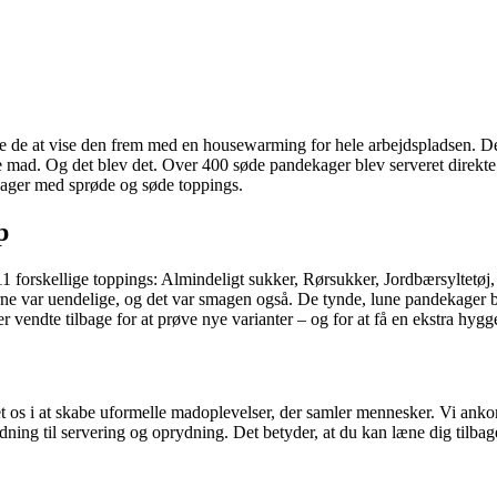
 de at vise den frem med en housewarming for hele arbejdspladsen. Det 
e mad. Og det blev det. Over 400 søde pandekager blev serveret direkte
ager med sprøde og søde toppings.
p
11 forskellige toppings: Almindeligt sukker, Rørsukker, Jordbærsyltetø
e var uendelige, og det var smagen også. De tynde, lune pandekager b
 vendte tilbage for at prøve nye varianter – og for at få en ekstra hygg
ret os i at skabe uformelle madoplevelser, der samler mennesker. Vi an
eredning til servering og oprydning. Det betyder, at du kan læne dig ti