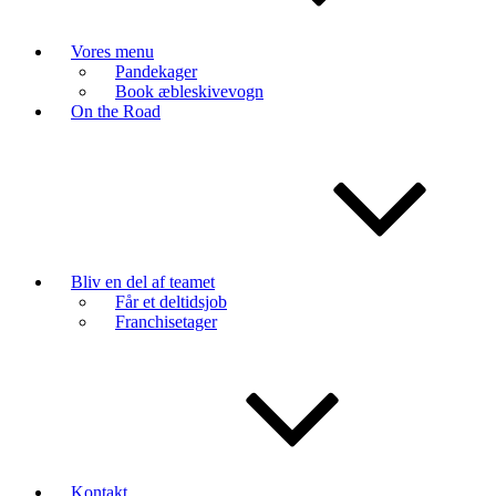
Vores menu
Pandekager
Book æbleskivevogn
On the Road
Bliv en del af teamet
Får et deltidsjob
Franchisetager
Kontakt