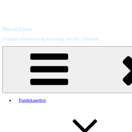
Mad ud af huset
Nybagte æbleskiver og lun gløgg overalt i Danmark.
Pandekagefest