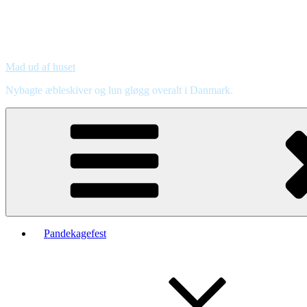
Mad ud af huset
Nybagte æbleskiver og lun gløgg overalt i Danmark.
Pandekagefest