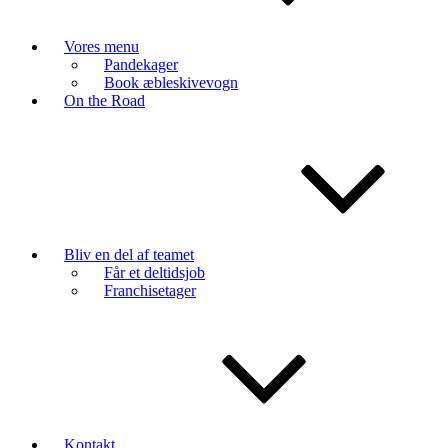
Vores menu
Pandekager
Book æbleskivevogn
On the Road
Bliv en del af teamet
Får et deltidsjob
Franchisetager
Kontakt