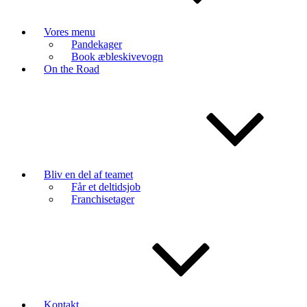
Vores menu
Pandekager
Book æbleskivevogn
On the Road
Bliv en del af teamet
Får et deltidsjob
Franchisetager
Kontakt