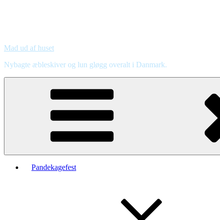
Mad ud af huset
Nybagte æbleskiver og lun gløgg overalt i Danmark.
Pandekagefest