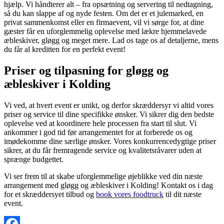
hjælp. Vi håndterer alt – fra opsætning og servering til nedtagning,
så du kan slappe af og nyde festen. Om det er et julemarked, en
privat sammenkomst eller en firmaevent, vil vi sørge for, at dine
gæster får en uforglemmelig oplevelse med lækre hjemmelavede
æbleskiver, gløgg og meget mere. Lad os tage os af detaljerne, mens
du får al kreditten for en perfekt event!
Priser og tilpasning for gløgg og
æbleskiver i Kolding
Vi ved, at hvert event er unikt, og derfor skræddersyr vi altid vores
priser og service til dine specifikke ønsker. Vi sikrer dig den bedste
oplevelse ved at koordinere hele processen fra start til slut. Vi
ankommer i god tid før arrangementet for at forberede os og
imødekomme dine særlige ønsker. Vores konkurrencedygtige priser
sikrer, at du får fremragende service og kvalitetsråvarer uden at
sprænge budgettet.
Vi ser frem til at skabe uforglemmelige øjeblikke ved din næste
arrangement med gløgg og æbleskiver i Kolding! Kontakt os i dag
for et skræddersyet tilbud og
book vores foodtruck
til dit næste
event.