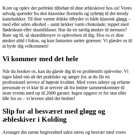
Kom og oplev det perfekte tilbehør til dine æbleskiver hos os! Vores
udvalg spænder fra den klassiske flormelis og syltetøj til det trendy
kanelsukker. Til dine varme drikke tilbyder vi både klassisk gløgg –
med eller uden alkohol – samt lækker varm chokolade, toppet med
flødeskum eller skumfiduser. Har du en særlig ønsker til menuen?
Bare sig til, så skræddersyer vi oplevelsen til dig. Hos os er dine
ønsker altid i fokus, og kun fantasien sætter grænser. Vi glæder os til
at byde dig velkommen!
Vi kommer med det hele
Når du booker os, kan du glæde dig til en problemfri oplevelse. Vi
tager hånd om alt det praktiske og sørger for, at du får en
professionel service af højeste kvalitet. Med vores udstyr og erfarne
personale er vi klar til at servere alt fra intime sammenkomster til
store events med op til 2000 gæster. Ingen opgave er for stor eller
lille for os – vi leverer altid det bedste!
Slip for al besværet med gløgg og
æbleskiver i Kolding
Arranger din næste begivenhed uden stress og besvær med vores