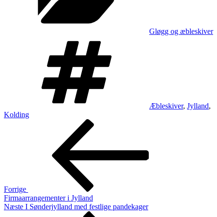
Gløgg og æbleskiver
Tags
Æbleskiver
,
Jylland
,
Kolding
Indlægsnavigation
Forrige
indlæg
Forrige
Firmaarrangementer i Jylland
Næste
Næste
I Sønderjylland med festlige pandekager
indlæg