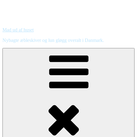
Mad ud af huset
Nybagte æbleskiver og lun gløgg overalt i Danmark.