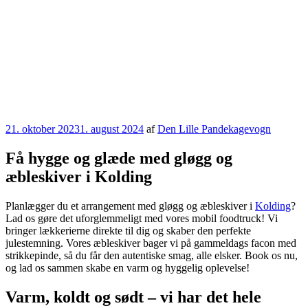
Udgivet
21. oktober 2023
1. august 2024
af
Den Lille Pandekagevogn
den
Få hygge og glæde med gløgg og
æbleskiver i Kolding
Planlægger du et arrangement med gløgg og æbleskiver i
Kolding
?
Lad os gøre det uforglemmeligt med vores mobil foodtruck! Vi
bringer lækkerierne direkte til dig og skaber den perfekte
julestemning. Vores æbleskiver bager vi på gammeldags facon med
strikkepinde, så du får den autentiske smag, alle elsker. Book os nu,
og lad os sammen skabe en varm og hyggelig oplevelse!
Varm, koldt og sødt – vi har det hele