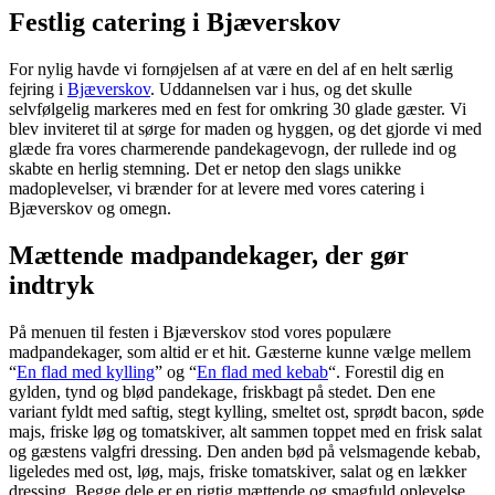
Festlig catering i Bjæverskov
For nylig havde vi fornøjelsen af at være en del af en helt særlig
fejring i
Bjæverskov
. Uddannelsen var i hus, og det skulle
selvfølgelig markeres med en fest for omkring 30 glade gæster. Vi
blev inviteret til at sørge for maden og hyggen, og det gjorde vi med
glæde fra vores charmerende pandekagevogn, der rullede ind og
skabte en herlig stemning. Det er netop den slags unikke
madoplevelser, vi brænder for at levere med vores catering i
Bjæverskov og omegn.
Mættende madpandekager, der gør
indtryk
På menuen til festen i Bjæverskov stod vores populære
madpandekager, som altid er et hit. Gæsterne kunne vælge mellem
“
En flad med kylling
” og “
En flad med kebab
“. Forestil dig en
gylden, tynd og blød pandekage, friskbagt på stedet. Den ene
variant fyldt med saftig, stegt kylling, smeltet ost, sprødt bacon, søde
majs, friske løg og tomatskiver, alt sammen toppet med en frisk salat
og gæstens valgfri dressing. Den anden bød på velsmagende kebab,
ligeledes med ost, løg, majs, friske tomatskiver, salat og en lækker
dressing. Begge dele er en rigtig mættende og smagfuld oplevelse,