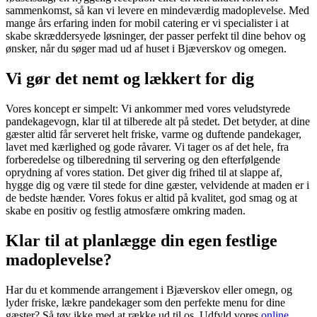
sammenkomst, så kan vi levere en mindeværdig madoplevelse. Med
mange års erfaring inden for mobil catering er vi specialister i at
skabe skræddersyede løsninger, der passer perfekt til dine behov og
ønsker, når du søger mad ud af huset i Bjæverskov og omegen.
Vi gør det nemt og lækkert for dig
Vores koncept er simpelt: Vi ankommer med vores veludstyrede
pandekagevogn, klar til at tilberede alt på stedet. Det betyder, at dine
gæster altid får serveret helt friske, varme og duftende pandekager,
lavet med kærlighed og gode råvarer. Vi tager os af det hele, fra
forberedelse og tilberedning til servering og den efterfølgende
oprydning af vores station. Det giver dig frihed til at slappe af,
hygge dig og være til stede for dine gæster, velvidende at maden er i
de bedste hænder. Vores fokus er altid på kvalitet, god smag og at
skabe en positiv og festlig atmosfære omkring maden.
Klar til at planlægge din egen festlige
madoplevelse?
Har du et kommende arrangement i Bjæverskov eller omegn, og
lyder friske, lækre pandekager som den perfekte menu for dine
gæster? Så tøv ikke med at række ud til os. Udfyld vores
online