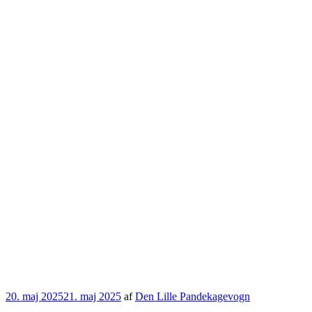
Udgivet
20. maj 2025
21. maj 2025
af
Den Lille Pandekagevogn
den