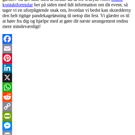
kontaktformular
her på siden med lidt information om dit event, så
tager vi en uforpligtende snak om, hvordan vi bedst kan skræddersy
den helt rigtige pandekageløsning til netop din fest. Vi glæder os til
at høre fra dig og hjælpe med at gøre dit næste arrangement endnu
mere mindeværdigt!
Facebook
Email
Pinterest
LinkedIn
X
WhatsApp
Reddit
Copy
Link
PrintFriendly