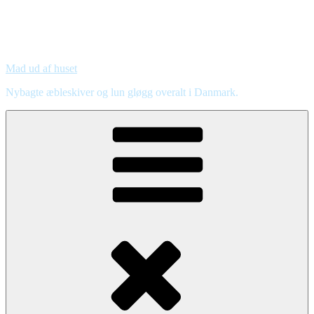
Mad ud af huset
Nybagte æbleskiver og lun gløgg overalt i Danmark.