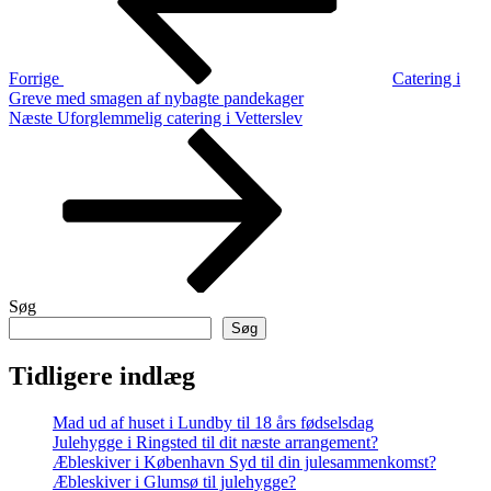
Forrige
Catering i
Greve med smagen af nybagte pandekager
Næste
Næste
Uforglemmelig catering i Vetterslev
indlæg
Søg
Søg
Tidligere indlæg
Mad ud af huset i Lundby til 18 års fødselsdag
Julehygge i Ringsted til dit næste arrangement?
Æbleskiver i København Syd til din julesammenkomst?
Æbleskiver i Glumsø til julehygge?