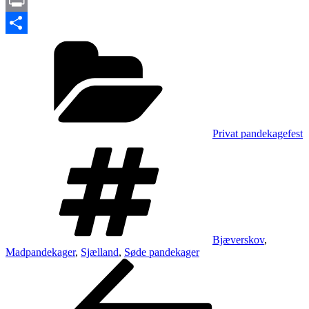
Messenger
Print
Kategorier
Share
Privat pandekagefest
Tags
Bjæverskov
,
Madpandekager
,
Sjælland
,
Søde pandekager
Indlægsnavigation
Forrige
indlæg