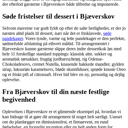
der efterlod gæsterne i Bjæverskov både tilfredse og imponerede.
Søde fristelser til dessert i Bjæverskov
Selvom maverne var godt fyldt op efter de salte herligheder, er der jo
næsten altid plads til dessert, især når det er frisklavede,
søde
pandekager
. Vores tynde, varme og lette pandekager er den perfekte,
sødmefulde afslutning på ethvert måltid. Til arrangementet i
Bjæverskov kunne gæsterne slippe deres indre dessertkok løs med
hele 11 forskellige standard toppings: klassisk alm. sukker og
aromatisk rørsukker, frugtig jordbærsyltetøj, rig Odense-
Chokoladesovs, cremet Nutella, knasende hakkede mandler, gylden
sirup, luksuriøs karamelsovs, bløde skumfiduser, sprøde knuste Oreo
og et friskt pift af citronsaft. Hver bid blev en ny, personlig og dejlig
oplevelse.
Fra Bjæverskov til din næste festlige
begivenhed
Oplevelsen i Bjæverskov er et glimrende eksempel på, hvordan vi
kan bidrage til at gøre dit arrangement til noget helt særligt. Uanset
om du planlægger en dimissionsfest, et firmaevent, en rund
fødselsdag, en hyggelig reception eller en helt anden form for