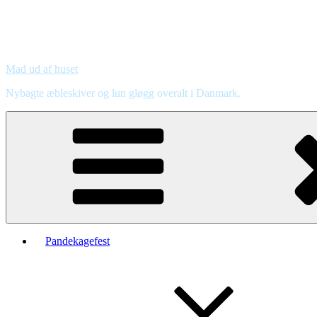
Mad ud af huset
Nybagte æbleskiver og lun gløgg overalt i Danmark.
Pandekagefest