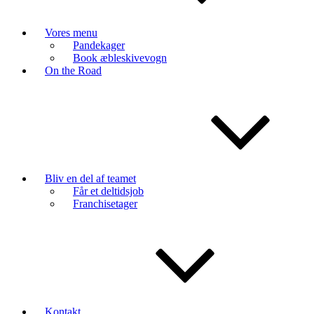
Vores menu
Pandekager
Book æbleskivevogn
On the Road
Bliv en del af teamet
Får et deltidsjob
Franchisetager
Kontakt