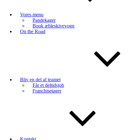
Vores menu
Pandekager
Book æbleskivevogn
On the Road
Bliv en del af teamet
Får et deltidsjob
Franchisetager
Kontakt