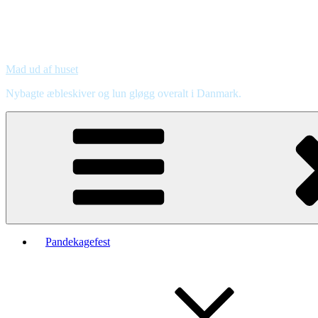
Mad ud af huset
Nybagte æbleskiver og lun gløgg overalt i Danmark.
Pandekagefest