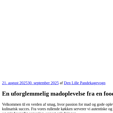
Udgivet
21. august 2025
30. september 2025
af
Den Lille Pandekagevogn
den
En uforglemmelig madoplevelse fra en fo
Velkommen til en verden af smag, hvor passion for mad og gode oplevel
kulinarisk succes. Fra vores rullende køkken serverer vi autentiske o