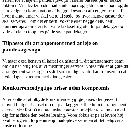
Prisen for at leje en pandekagevogn varierer baseret på en række
faktorer. Vi tilbyder både madpandekager og søde pandekager og du
kan vælge en kombination af begge. Desuden afhænger prisen af,
hvor mange timer vi skal være til stede, og hvor mange gæster der
skal serveres – om det er børn, voksne eller begge dele, hertil
kommer også om der skal være laktosefri/glutenfri pandekager og
valg af ekstra toppings på de søde pandekager.
Tilpasset dit arrangement med at leje en
pandekagevogn
Vi tager også hensyn til kørsel og afstand til dit arrangement, samt
om du har brug for, at vi medbringer service. Vores mål er at gøre dit
arrangement så let og stressfrit som muligt, så du kan fokusere på at
nyde dagen sammen med dine gæster.
Konkurrencedygtige priser uden kompromis
Vi er stolte af at tilbyde konkurrencedygtige priser, der passer til
ethvert budget. Uanset om du planlægger et lille intimt arrangement
eller en stor fest på mange tusinde gæster, arbejder vi sammen med
dig for at finde den bedste løsning. Vores fokus er på at levere høj
kvalitet og en uforglemmelig madoplevelse, uden at det behøver at
koste en formue.