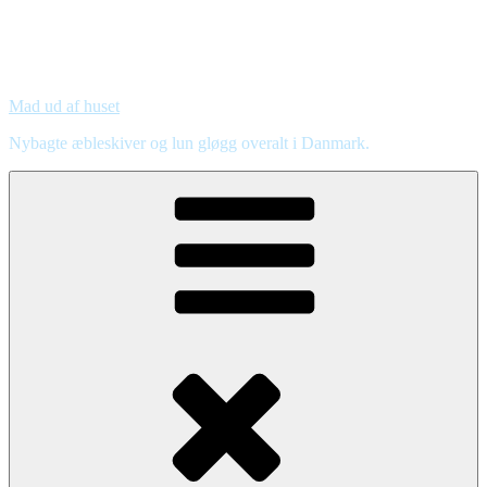
Mad ud af huset
Nybagte æbleskiver og lun gløgg overalt i Danmark.