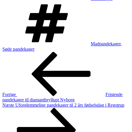
Tags
Madpandekager
,
Søde pandekager
Indlægsnavigation
Forrige
indlæg
Forrige
Fristende
pandekager til diamantbryllupi Nyborg
Næste
Næste
Uforglemmelige pandekager til 2 års fødselsdag i Regstrup
indlæg