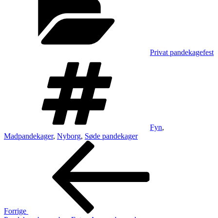
Privat pandekagefest
Tags
Fyn
,
Madpandekager
,
Nyborg
,
Søde pandekager
Indlægsnavigation
Forrige
indlæg
Forrige