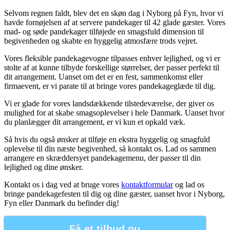
Selvom regnen faldt, blev det en skøn dag i Nyborg på Fyn, hvor vi
havde fornøjelsen af at servere pandekager til 42 glade gæster. Vores
mad- og søde pandekager tilføjede en smagsfuld dimension til
begivenheden og skabte en hyggelig atmosfære trods vejret.
Vores fleksible pandekagevogne tilpasses enhver lejlighed, og vi er
stolte af at kunne tilbyde forskellige størrelser, der passer perfekt til
dit arrangement. Uanset om det er en fest, sammenkomst eller
firmaevent, er vi
parate til at bringe vores pandekageglæde til dig.
Vi er glade for vores landsdækkende tilstedeværelse, der giver os
mulighed for at skabe smagsoplevelser i hele Danmark. Uanset hvor
du planlægger dit arrangement, er vi kun et opkald væk.
Så hvis du også ønsker at tilføje en ekstra hyggelig og smagfuld
oplevelse til din næste begivenhed, så kontakt os. Lad os sammen
arrangere en skræddersyet pandekagemenu, der passer til din
lejlighed og dine ønsker.
Kontakt os i dag ved at bruge vores
kontaktformular
og lad os
bringe pandekagefesten til dig og dine gæster, uanset hvor i Nyborg,
Fyn eller Danmark du befinder dig!
Få et tilbud nu