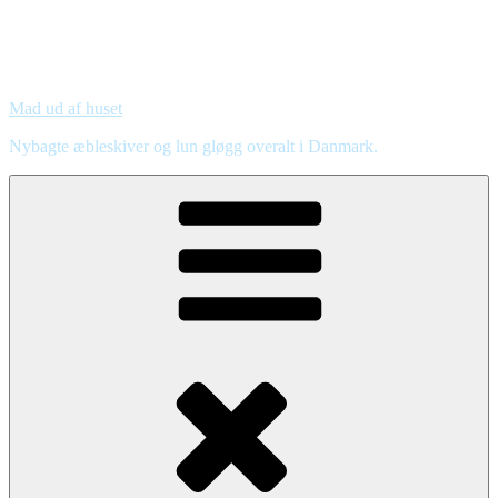
Mad ud af huset
Nybagte æbleskiver og lun gløgg overalt i Danmark.