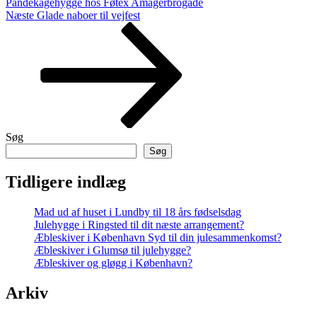
Pandekagehygge hos Føtex Amagerbrogade
Næste
Næste
Glade naboer til vejfest
indlæg
Søg
Søg
Tidligere indlæg
Mad ud af huset i Lundby til 18 års fødselsdag
Julehygge i Ringsted til dit næste arrangement?
Æbleskiver i København Syd til din julesammenkomst?
Æbleskiver i Glumsø til julehygge?
Æbleskiver og gløgg i København?
Arkiv