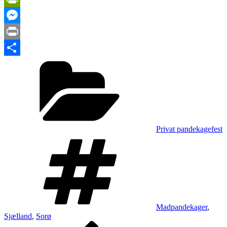
Link
PrintFriendly
Messenger
Print
Kategorier
Share
Privat pandekagefest
Tags
Madpandekager
,
Sjælland
,
Sorø
Forrige