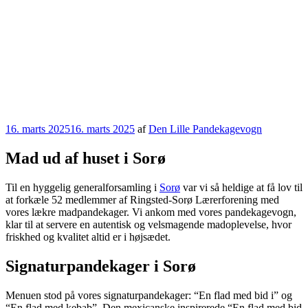
Udgivet
16. marts 2025
16. marts 2025
af
Den Lille Pandekagevogn
den
Mad ud af huset i Sorø
Til en hyggelig generalforsamling i
Sorø
var vi så heldige at få lov til
at forkæle 52 medlemmer af Ringsted-Sorø Lærerforening med
vores lækre madpandekager. Vi ankom med vores pandekagevogn,
klar til at servere en autentisk og velsmagende madoplevelse, hvor
friskhed og kvalitet altid er i højsædet.
Signaturpandekager i Sorø
Menuen stod på vores signaturpandekager: “En flad med bid i” og
“En flad med kebab”. Den mexicanske inspirerede “En flad med bid