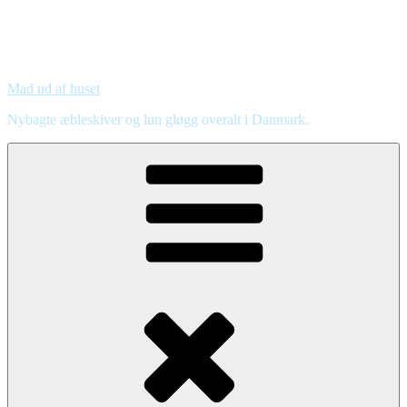
Mad ud af huset
Nybagte æbleskiver og lun gløgg overalt i Danmark.