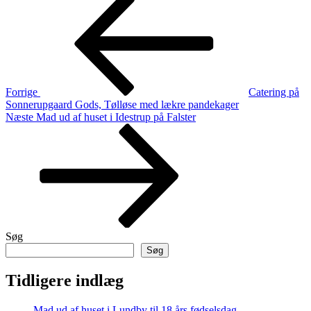
Indlægsnavigation
indlæg
Forrige
Catering på
Sonnerupgaard Gods, Tølløse med lækre pandekager
Næste
Næste
Mad ud af huset i Idestrup på Falster
indlæg
Søg
Søg
Tidligere indlæg
Mad ud af huset i Lundby til 18 års fødselsdag