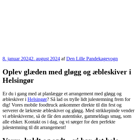
Udgivet
8. januar 2024
2. august 2024
af
Den Lille Pandekagevogn
den
Oplev glæden med gløgg og æbleskiver i
Helsingør
Er du i gang med at planlægge et arrangement med gløgg og
æbleskiver i
Helsingør
? Så lad os trylle lidt julestemning frem for
dig! Vores mobile foodtruck ankommer direkte til din fest og
serverer de lækreste æbleskiver og gløgg. Med strikkepinde vender
vi æbleskiverne, så de får den autentiske, gammeldags smag, som
alle elsker. Kontakt os i dag, og vi sørger for den perfekte
julestemning til dit arrangement!