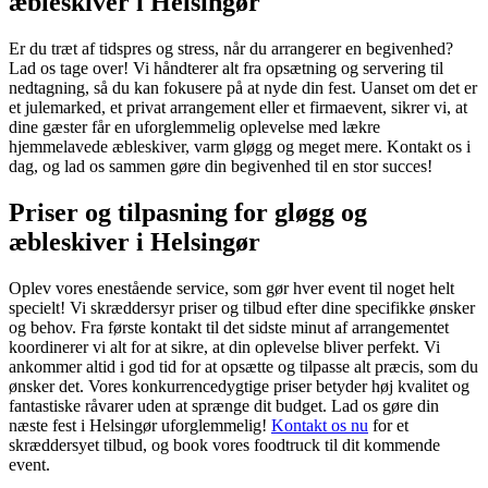
æbleskiver i Helsingør
Er du træt af tidspres og stress, når du arrangerer en begivenhed?
Lad os tage over! Vi håndterer alt fra opsætning og servering til
nedtagning, så du kan fokusere på at nyde din fest. Uanset om det er
et julemarked, et privat arrangement eller et firmaevent, sikrer vi, at
dine gæster får en uforglemmelig oplevelse med lækre
hjemmelavede æbleskiver, varm gløgg og meget mere. Kontakt os i
dag, og lad os sammen gøre din begivenhed til en stor succes!
Priser og tilpasning for gløgg og
æbleskiver i Helsingør
Oplev vores enestående service, som gør hver event til noget helt
specielt! Vi skræddersyr priser og tilbud efter dine specifikke ønsker
og behov. Fra første kontakt til det sidste minut af arrangementet
koordinerer vi alt for at sikre, at din oplevelse bliver perfekt. Vi
ankommer altid i god tid for at opsætte og tilpasse alt præcis, som du
ønsker det. Vores konkurrencedygtige priser betyder høj kvalitet og
fantastiske råvarer uden at sprænge dit budget. Lad os gøre din
næste fest i Helsingør uforglemmelig!
Kontakt os nu
for et
skræddersyet tilbud, og book vores foodtruck til dit kommende
event.