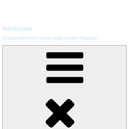
Mad ud af huset
Nybagte æbleskiver og lun gløgg overalt i Danmark.