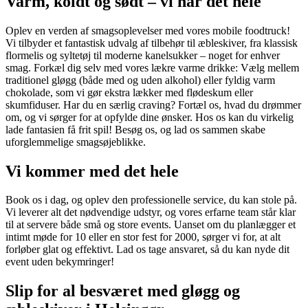
Varm, koldt og sødt – vi har det hele
Oplev en verden af smagsoplevelser med vores mobile foodtruck!
Vi tilbyder et fantastisk udvalg af tilbehør til æbleskiver, fra klassisk
flormelis og syltetøj til moderne kanelsukker – noget for enhver
smag. Forkæl dig selv med vores lækre varme drikke: Vælg mellem
traditionel gløgg (både med og uden alkohol) eller fyldig varm
chokolade, som vi gør ekstra lækker med flødeskum eller
skumfiduser. Har du en særlig craving? Fortæl os, hvad du drømmer
om, og vi sørger for at opfylde dine ønsker. Hos os kan du virkelig
lade fantasien få frit spil! Besøg os, og lad os sammen skabe
uforglemmelige smagsøjeblikke.
Vi kommer med det hele
Book os i dag, og oplev den professionelle service, du kan stole på.
Vi leverer alt det nødvendige udstyr, og vores erfarne team står klar
til at servere både små og store events. Uanset om du planlægger et
intimt møde for 10 eller en stor fest for 2000, sørger vi for, at alt
forløber glat og effektivt. Lad os tage ansvaret, så du kan nyde dit
event uden bekymringer!
Slip for al besværet med gløgg og