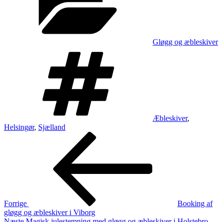
Gløgg og æbleskiver
Tags
Æbleskiver
,
Helsingør
,
Sjælland
Indlægsnavigation
Forrige
indlæg
Forrige
Booking af
gløgg og æbleskiver i Viborg
Næste
Næste
Magisk julestemning med gløgg og æbleskiver i Holstebro