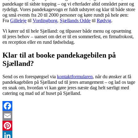
pandekage til sidste topping – og vi efterlader altid området pænt og
rydeligt. Vores pandekagevogn er fuldt udstyret og klar til både store
og små events fra 20 til 2000 personer og køre rundt på hele øen:
Fra
Gilleleje
til
Vordingborg
,
Sjællands Odde
til
Rødvig
.
Vi kører ud til hele Sjælland: og tilpasser både menu og opsætning
til jeres behov – uanset om det er til en sommerfest, en firmafrokost,
en reception eller en rund fødselsdag.
Klar til at booke pandekagebilen på
Sjælland?
Send os en forespørgsel via
kontaktformularen
, når du ønsker at få
pandekagebilen på Sjælland ud til jeres arrangement – og lad os tage
en snak om, hvordan vi kan gøre jeres næste dag helt særligt med
catering og mad ud af huset på Sjælland.
Facebook
Email
Pinterest