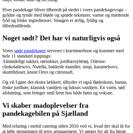
Hver pandekage bliver tilberedt på stedet i vores pandekagevogn –
gyldne og tynde med bløde og sprøde teksturer, varme og mættende
fyld og friske ingredienser. Smagen er ærlig, fyldig og
tilfredsstillende.
Noget sødt? Det har vi naturligvis også
Vores
søde pandekager
serveres i kræmmerhuse og kommer med
hele 11 standard toppings:
Almindeligt sukker, rørsukker, jordbærsyltetøj, Odense-
chokoladesovs, Nutella, hakkede mandler, sirup, karamelsovs,
skumfiduser, knust Oreo og citronsaft.
Og vil I gøre det ekstra lækkert, tilbyder vi også flødeskum, banan,
friske jordbær, klassisk vaniljeis og luksus vaniljeis. En varm, sød
afslutning, som bringer smil frem hos både børn og voksne.
Vi skaber madoplevelser fra
pandekagebilen på Sjælland
Med erfaring i mobil catering siden 2016 ved vi, hvad der skal til for
at løfte stemningen til jeres arrangement. Vi sørger for alt fra første