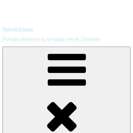
Mad ud af huset
Nybagte æbleskiver og lun gløgg overalt i Danmark.