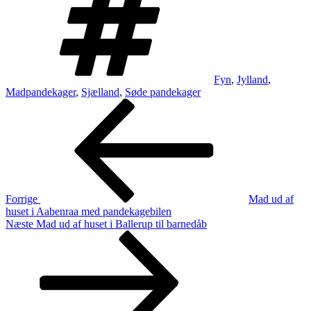
Fyn
,
Jylland
,
Madpandekager
,
Sjælland
,
Søde pandekager
Indlægsnavigation
Forrige
indlæg
Forrige
Mad ud af
huset i Aabenraa med pandekagebilen
Næste
Næste
Mad ud af huset i Ballerup til barnedåb
indlæg