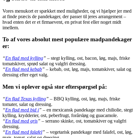
Vores menukort er spækket med muligheder, og vi hjælper jer med
at finde præcis de pandekager, der passer til jeres arrangement –
hvad enten det er et firmaevent, en privat fest eller noget midt
imellem.
To af vores absolut mest populære madpandekager
er:
“
En flad med kylling
”
– stegt kylling, ost, bacon, løg, majs, friske
tomatskiver, sprød salat og valgfri dressing.
“
En flad med kebab
”
– kebab, ost, løg, majs, tomatskiver, salat og
dressing efter eget valg.
Men vi oplever også stor efterspørgsel på:
“
En flad Texas kylling
”
– BBQ kylling, ost, løg, majs, friske
tomater, salat og dressing.
“
En flad med bid i
”
– en mexicansk pandekage med chiliolie, stegt
kylling, krydderier, ost, peberfrugt, forårsløg og guacamole.
“
En flad med gris
”
– serrano skinke, ost, tomatskiver og valgfri
dressing.
“
En flad med falafel
”
– vegetarisk pandekage med falafel, ost, løg,
majs, tomat, salat og dressing.