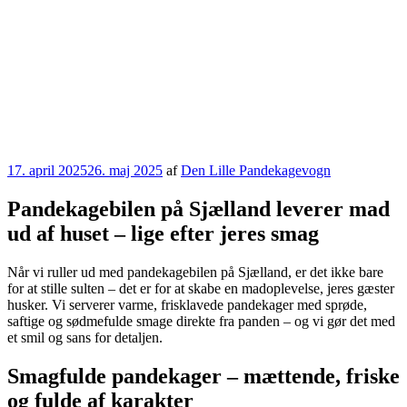
Udgivet
17. april 2025
26. maj 2025
af
Den Lille Pandekagevogn
den
Pandekagebilen på Sjælland leverer mad
ud af huset – lige efter jeres smag
Når vi ruller ud med pandekagebilen på Sjælland, er det ikke bare
for at stille sulten – det er for at skabe en madoplevelse, jeres gæster
husker. Vi serverer varme, frisklavede pandekager med sprøde,
saftige og sødmefulde smage direkte fra panden – og vi gør det med
et smil og sans for detaljen.
Smagfulde pandekager – mættende, friske
og fulde af karakter