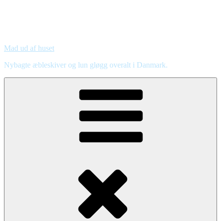
Mad ud af huset
Nybagte æbleskiver og lun gløgg overalt i Danmark.