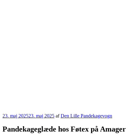
Udgivet
23. maj 2025
23. maj 2025
af
Den Lille Pandekagevogn
den
Pandekageglæde hos Føtex på Amager