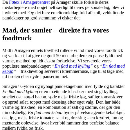
Da
Føtex i Amagercentret
på Amager skulle forkæle deres
medarbejdere med noget helt særligt til deres personaledag, blev vi
inviteret med. Og det blev en eftermiddag fuld af smil, velduftende
pandekager og god stemning: vi elsker det.
Mad, der samler – direkte fra vores
foodtruck
Midt i Amagercentrets travlhed rullede vi ind med vores foodtruck
og var klar til at give de godt 50 medarbejdere en pause fyldt med
varme, mæthed og lidt ekstra forkælelse. Vi serverede vores
populære madpandekager:
“
En flad med kylling”
og
“
En flad med
kebab
”
– frisklavet og serveret i kræmmerhuse, lige til at tage med
ud i solen eller nyde i pauserummet.
Smagen? Gylden og nybagt pandekagebund med fylde og karakter.
En flad med kylling
er en mættende klassiker med stegt kylling,
smeltet ost, sprød bacon, søde majs, friske løg, saftige tomatskiver
og sprød salat, toppet med dressing efter eget valg. Den har både
varme og friskhed, en kombination af salt og sødme, der gør den
uimodståelig.
En flad med kebab
byder på velsmagende kebabkød,
ost, løg, majs, friske tomater, salat og dressing – en krydret, lun og
mættende oplevelse, hvor hver bid rammer den perfekte balance
mellem fyldig og frisk.