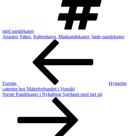
med pandekager
Amager
,
Føtex
,
København
,
Madpandekager
,
Søde pandekager
Indlægsnavigation
Forrige
indlæg
Forrige
Hyggelig
catering hos Malerforbundet i Vonsild
Næste
Næste
Pandekager i Nykøbing Sjælland med fart på
indlæg