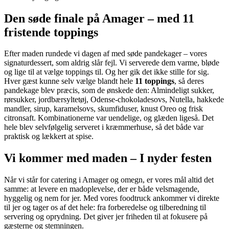
Den søde finale på Amager – med 11
fristende toppings
Efter maden rundede vi dagen af med søde pandekager – vores
signaturdessert, som aldrig slår fejl. Vi serverede dem varme, bløde
og lige til at vælge toppings til. Og her gik det ikke stille for sig.
Hver gæst kunne selv vælge blandt hele
11 toppings
, så deres
pandekage blev præcis, som de ønskede den: Almindeligt sukker,
rørsukker, jordbærsyltetøj, Odense-chokoladesovs, Nutella, hakkede
mandler, sirup, karamelsovs, skumfiduser, knust Oreo og frisk
citronsaft. Kombinationerne var uendelige, og glæden ligeså. Det
hele blev selvfølgelig serveret i kræmmerhuse, så det både var
praktisk og lækkert at spise.
Vi kommer med maden – I nyder festen
Når vi står for catering i Amager og omegn, er vores mål altid det
samme: at levere en madoplevelse, der er både velsmagende,
hyggelig og nem for jer. Med vores foodtruck ankommer vi direkte
til jer og tager os af det hele: fra forberedelse og tilberedning til
servering og oprydning. Det giver jer friheden til at fokusere på
gæsterne og stemningen.