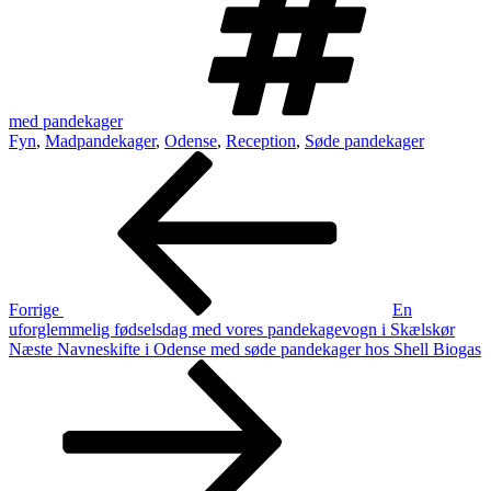
med pandekager
Fyn
,
Madpandekager
,
Odense
,
Reception
,
Søde pandekager
Indlægsnavigation
Forrige
indlæg
Forrige
En
uforglemmelig fødselsdag med vores pandekagevogn i Skælskør
Næste
Næste
Navneskifte i Odense med søde pandekager hos Shell Biogas
indlæg