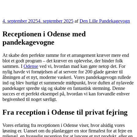
Udgivet
4. september 2025
4. september 2025
af
Den Lille Pandekagevogn
den
Receptionen i Odense med
pandekagevogne
At skabe den perfekte ramme for et arrangement kræver mere end
blot et godt program – det kræver en oplevelse, der binder folk
sammen. I
Odense
ved vi, hvordan mad kan gøre netop det. For
nylig havde vi fornøjelsen af at servere for 200 glade gæster til
åbningen af et nyt, moderne vaskeri. Vores pandekagevogn rullede
ind og blev hurtigt et summende midtpunkt, hvor duften af nylavede
pandekager spredte sig og skabte en fantastisk stemning. Denne
succes er et perfekt eksempel på, hvordan vi kan forvandle enhver
begivenhed til noget særligt.
Fra reception i Odense til privat fejring
Vores erfaring fra receptionen i Odense viser, hvor alsidig vores
løsning er. Uanset om du planlægger en stor firmafest for at fejre en
milepæl, en hyggelig reception for at lancere et nyt produkt, eller en