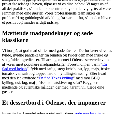
privat fødselsdag i haven, tilpasser vi os dine behov. Vi tager os af
alt det praktiske, så du kan koncentrere dig om det vigtigste: at være
sammen med dine gæster. Vores professionelle team sikrer en
problemfri og gnidningsfri afvikling fra start til slut, så maden bliver
et positivt og mindeværdigt indslag.
Mættende madpandekager og søde
klassikere
Vi tror på, at god mad starter med gode råvarer. Derfor laver vi vores
tynde, gyldne pandekager fra bunden og fylder dem med friske og
smagfulde ingredienser. Til arrangementet i Odense serverede vi to
af vores mest populære madpandekager. Forestil dig en varm “
En
flad med kebab
“, fyldt med saftig, stegt kebab, ost, løg, majs, friske
tomatskiver, salat og toppet med din yndlingsdressing. Eller hvad
med den let krydrede “
En flad Texas kylling
” med mør BBQ
kylling, ost, løg, majs, friske tomatskiver og salat? Begge er
mættende og autentiske måltider, der med garanti vil glæde dine
gæster.
Et dessertbord i Odense, der imponerer
Ingen fest er komplet uden noget sødt. Vores
søde pandekager
er