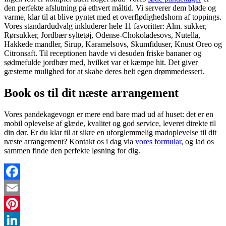
den perfekte afslutning på ethvert måltid. Vi serverer dem bløde og
varme, klar til at blive pyntet med et overflødighedshorn af toppings.
Vores standardudvalg inkluderer hele 11 favoritter: Alm. sukker,
Rørsukker, Jordbær syltetøj, Odense-Chokoladesovs, Nutella,
Hakkede mandler, Sirup, Karamelsovs, Skumfiduser, Knust Oreo og
Citronsaft. Til receptionen havde vi desuden friske bananer og
sødmefulde jordbær med, hvilket var et kæmpe hit. Det giver
gæsterne mulighed for at skabe deres helt egen drømmedessert.
Book os til dit næste arrangement
Vores pandekagevogn er mere end bare mad ud af huset: det er en
mobil oplevelse af glæde, kvalitet og god service, leveret direkte til
din dør. Er du klar til at sikre en uforglemmelig madoplevelse til dit
næste arrangement? Kontakt os i dag via
vores formular
, og lad os
sammen finde den perfekte løsning for dig.
Facebook
Email
Pinterest