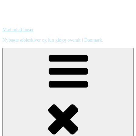
Mad ud af huset
Nybagte æbleskiver og lun gløgg overalt i Danmark.