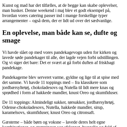
Kunst og mad har det tilfælles, at de begge kan skabe oplevelser,
man husker. Denne weekend i maj blev et godt eksempel på,
hvordan vores catering passer ind i mange forskellige typer
arrangementer – også dem, der er lidt ud over det sædvanlige.
En oplevelse, man både kan se, dufte og
smage
Vi havde slået op med vores pandekagevogn uden for kirken og
lavede søde pandekager til alle, der lagde vejen forbi udstillingen.
Og vi siger det bare: Det er svært at gå forbi duften af friskbagt
pandekage.
Pandekagerne blev serveret varme, gyldne og lige til at spise med
det samme. Vi havde 11 toppings med – fra klassikere som
jordbærsyltetøj, chokoladesovs og Nutella til lidt mere knas og
sprødhed i form af hakkede mandler, knust Oreo og skumfiduser.
De 11 toppings: Almindeligt sukker, rørsukker, jordbærsyltetøj,
Odense-chokoladesovs, Nutella, hakkede mandler, sirup,
karamelsovs, skumfiduser, knust Oreo og citronsaft.
Gæsterne – både børn og voksne – lavede deres helt egne