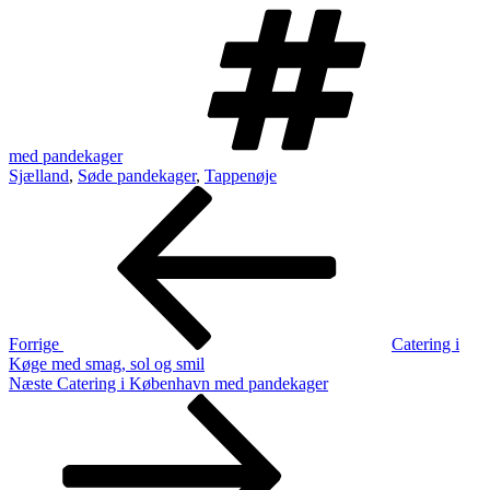
Tags
med pandekager
Sjælland
,
Søde pandekager
,
Tappenøje
Indlægsnavigation
Forrige
indlæg
Forrige
Catering i
Køge med smag, sol og smil
Næste
Næste
Catering i København med pandekager
indlæg