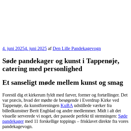
Udgivet
4. juni 2025
4. juni 2025
af
Den Lille Pandekagevogn
den
Søde pandekager og kunst i Tappenøje,
catering med personlighed
Et sanseligt møde mellem kunst og smag
Forestil dig et kirkerum fyldt med farver, former og fortællinger. Det
var præcis, hvad der mødte de besøgende i Everdrup Kirke ved
Tappenøje, da kunstforeningen
KuBA
udstillede værker fra
billedkunstner Berit Engblad og andre medlemmer. Midt i alt det
visuelle serverede vi noget, der passede perfekt til stemningen:
Søde
pandekager
med 11 forskellige toppings – frisklavet direkte fra vores
pandekagevogn.