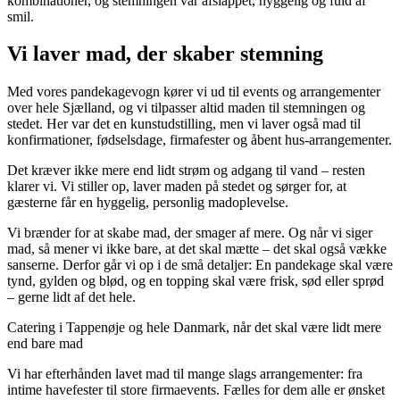
kombinationer, og stemningen var afslappet, hyggelig og fuld af
smil.
Vi laver mad, der skaber stemning
Med vores pandekagevogn kører vi ud til events og arrangementer
over hele Sjælland, og vi tilpasser altid maden til stemningen og
stedet. Her var det en kunstudstilling, men vi laver også mad til
konfirmationer, fødselsdage, firmafester og åbent hus-arrangementer.
Det kræver ikke mere end lidt strøm og adgang til vand – resten
klarer vi. Vi stiller op, laver maden på stedet og sørger for, at
gæsterne får en hyggelig, personlig madoplevelse.
Vi brænder for at skabe mad, der smager af mere. Og når vi siger
mad, så mener vi ikke bare, at det skal mætte – det skal også vække
sanserne. Derfor går vi op i de små detaljer: En pandekage skal være
tynd, gylden og blød, og en topping skal være frisk, sød eller sprød
– gerne lidt af det hele.
Catering i Tappenøje og hele Danmark, når det skal være lidt mere
end bare mad
Vi har efterhånden lavet mad til mange slags arrangementer: fra
intime havefester til store firmaevents. Fælles for dem alle er ønsket