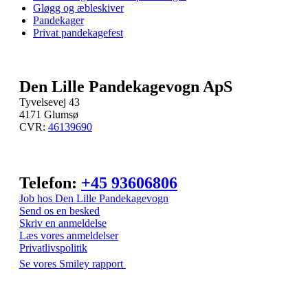
Gløgg og æbleskiver
Pandekager
Privat pandekagefest
Den Lille Pandekagevogn ApS
Tyvelsevej 43
4171 Glumsø
CVR:
46139690
Telefon:
+45 93606806
Job hos Den Lille Pandekagevogn
Send os en besked
Skriv en anmeldelse
Læs vores anmeldelser
Privatlivspolitik
Se vores Smiley rapport