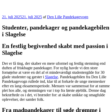
Udgivet
21. juli 2025
21. juli 2025
af
Den Lille Pandekagevogn
den
Studenter, pandekager og pandekagebilen
i Slagelse
En festlig begivenhed skabt med passion i
Slagelse
Der er få ting, der skaber en mere uformel og festlig stemning end
duften af friskbagte pandekager. For nylig havde vi den store
fornøjelse at være en del af et mindeværdigt studentergilde for 30
glade studenter og gæster i
Slagelse
. Pandekagebilen fra Den Lille
Pandekagevogn rullede ind, klar til at forkæle de unge mennesker
efter en lang eksamensperiode. Menuen var sammensat for at ramme
plet hos alle, og stemningen var i top fra første øjeblik. Denne dag
bekræftede os i det, vi brænder for: at skabe unikke og smagfulde
oplevelser, der samler folk.
Fra madpandekager til søde drømme i