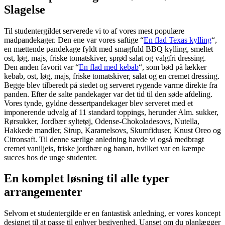
Slagelse
Til studentergildet serverede vi to af vores mest populære
madpandekager. Den ene var vores saftige “
En flad Texas kylling
“,
en mættende pandekage fyldt med smagfuld BBQ kylling, smeltet
ost, løg, majs, friske tomatskiver, sprød salat og valgfri dressing.
Den anden favorit var “
En flad med kebab
“, som bød på lækker
kebab, ost, løg, majs, friske tomatskiver, salat og en cremet dressing.
Begge blev tilberedt på stedet og serveret rygende varme direkte fra
panden. Efter de salte pandekager var det tid til den søde afdeling.
Vores tynde, gyldne dessertpandekager blev serveret med et
imponerende udvalg af 11 standard toppings, herunder Alm. sukker,
Rørsukker, Jordbær syltetøj, Odense-Chokoladesovs, Nutella,
Hakkede mandler, Sirup, Karamelsovs, Skumfiduser, Knust Oreo og
Citronsaft. Til denne særlige anledning havde vi også medbragt
cremet vaniljeis, friske jordbær og banan, hvilket var en kæmpe
succes hos de unge studenter.
En komplet løsning til alle typer
arrangementer
Selvom et studentergilde er en fantastisk anledning, er vores koncept
designet til at passe til enhver begivenhed. Uanset om du planlægger