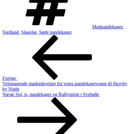
Madpandekager
,
Sjælland
,
Slagelse
,
Søde pandekager
Indlægsnavigation
Forrige
indlæg
Forrige
Velsmagende madoplevelser fra vores pandekagevogne til Skovby
by Night
Næste
Næste
Sol, is, pandekager og Rallysprint i Svebølle
indlæg