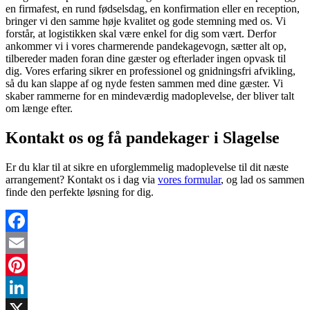
en firmafest, en rund fødselsdag, en konfirmation eller en reception,
bringer vi den samme høje kvalitet og gode stemning med os. Vi
forstår, at logistikken skal være enkel for dig som vært. Derfor
ankommer vi i vores charmerende pandekagevogn, sætter alt op,
tilbereder maden foran dine gæster og efterlader ingen opvask til
dig. Vores erfaring sikrer en professionel og gnidningsfri afvikling,
så du kan slappe af og nyde festen sammen med dine gæster. Vi
skaber rammerne for en mindeværdig madoplevelse, der bliver talt
om længe efter.
Kontakt os og få pandekager i Slagelse
Er du klar til at sikre en uforglemmelig madoplevelse til dit næste
arrangement? Kontakt os i dag via
vores formular
, og lad os sammen
finde den perfekte løsning for dig.
Facebook
Email
Pinterest
LinkedIn