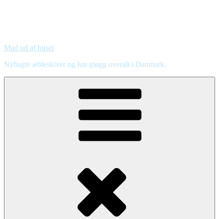
Mad ud af huset
Nybagte æbleskiver og lun gløgg overalt i Danmark.