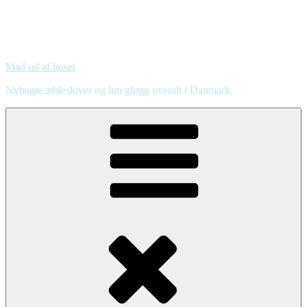
Mad ud af huset
Nybagte æbleskiver og lun gløgg overalt i Danmark.