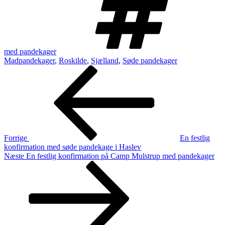
med pandekager
Madpandekager
,
Roskilde
,
Sjælland
,
Søde pandekager
Indlægsnavigation
Forrige
indlæg
Forrige
En festlig
konfirmation med søde pandekage i Haslev
Næste
Næste
En festlig konfirmation på Camp Mulstrup med pandekager
indlæg