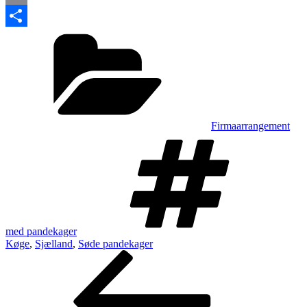
Print
Kategorier
Share
Firmaarrangement
Tags
med pandekager
Køge
,
Sjælland
,
Søde pandekager
Indlægsnavigation
Forrige
indlæg