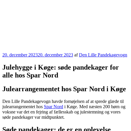
Udgivet
20. december 2023
20. december 2023
af
Den Lille Pandekagevogn
den
Julehygge i Køge: søde pandekager for
alle hos Spar Nord
Julearrangementet hos Spar Nord i Køge
Den Lille Pandekagevogn havde fornøjelsen af at sprede glæde til
julearrangementet hos
Spar Nord
i Køge. Med næsten 200 børn og
voksne var det en fejring af fællesskab og julestemning og vores
søde pandekager var midtpunktet.
Søde pandekager: de er en oplevelse