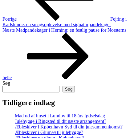
Forrige
Fejring i
Karlslunde: en smagsoplevelse med signaturpandekager
Næste
Næste
Madpandekager i Herning: en festlig pause for Norsterns
indlæg
helte
Søg
Søg
Tidligere indlæg
Mad ud af huset i Lundby til 18 års fødselsdag
Julehygge i Ringsted til dit næste arrangement?
Æbleskiver i København Syd til din julesammenkomst?
Æbleskiver i Glumsø til julehygge?
Æbleskiver og gløgg i København?