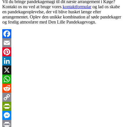
Vil du bringe pandekagemagi til dit næste arrangement i Køge?
Kontakt os nu ved at bruge vores
kontaktformular
og lad os skabe
en pandekageoplevelse, der vil blive husket længe efter
arrangementet. Oplev den unikke kombination af søde pandekager
og festlig atmosfære med Den Lille Pandekagevogn.
Facebook
Email
Pinterest
LinkedIn
X
WhatsApp
Reddit
Copy
Link
PrintFriendly
Messenger