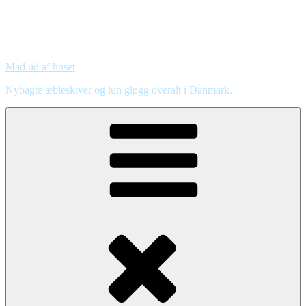
Mad ud af huset
Nybagte æbleskiver og lun gløgg overalt i Danmark.